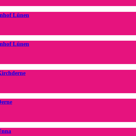
hnhof Lünen
hnhof Lünen
Kirchderne
Derne
 Unna