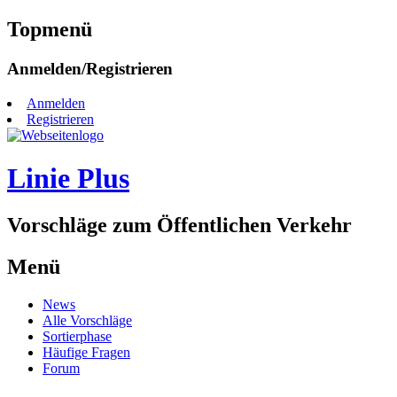
Topmenü
Zum
Anmelden/Registrieren
Inhalt
springen
Anmelden
Registrieren
Linie Plus
Vorschläge zum Öffentlichen Verkehr
Menü
Zum
News
Inhalt
Alle Vorschläge
springen
Sortierphase
Häufige Fragen
Forum