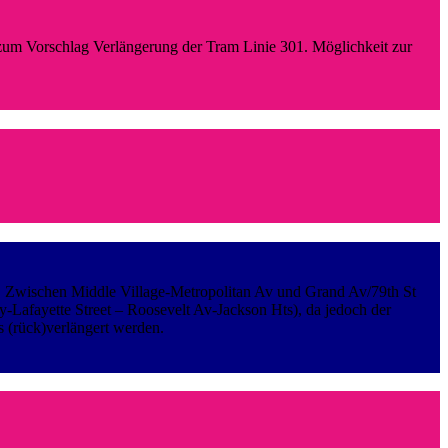
um Vorschlag Verlängerung der Tram Linie 301. Möglichkeit zur
rn. Zwischen Middle Village-Metropolitan Av und Grand Av/79th St
-Lafayette Street – Roosevelt Av-Jackson Hts), da jedoch der
 (rück)verlängert werden.