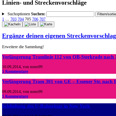
Linien- und Streckenvorschläge
Suchoptionen
Suchen:
Filtern/sorti
1
…
703
704
705
706
707
Ergänze deinen eigenen Streckenvorschlag
Erweitere die Sammlung!
Verlängerung Tramlinie 112 von OB-Sterkrade nach
10.09.2014
,
von nono99
5 Kommentare
Verlängerung Tram 301 von GE – Essener Str. nach 
09.09.2014
,
von nono99
5 Kommentare
Schließung des U-Bahnrings in New York