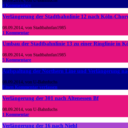
09.09.2014
,
von U-Bahnfuchs
4 Kommentare
Verlängerung der Stadtbahnlinie 12 nach Köln-Chorw
08.09.2014
,
von Stadtbahnfan1985
1 Kommentar
Umbau der Stadtbahnlinie 13 zu einer Ringlinie in Kö
08.09.2014
,
von Stadtbahnfan1985
5 Kommentare
Aufspaltung der Northern Line und Verlängerung n
08.09.2014
,
von U-Bahnfuchs
Einen Kommentar verfassen
Verlängerung der 301 nach Altenessen Bf
08.09.2014
,
von U-Bahnfuchs
1 Kommentar
Verlängerung der 16 nach Niehl