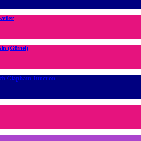
eiler
ln (Gürtel)
ach Clapham Junction