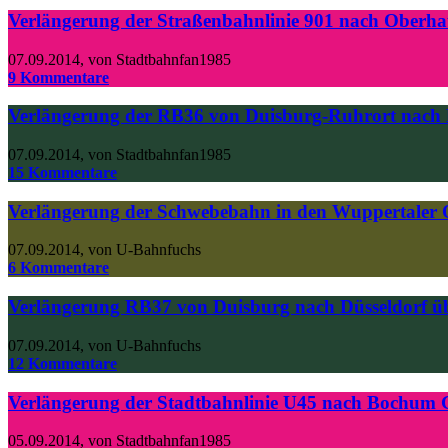
Verlängerung der Straßenbahnlinie 901 nach Oberha
07.09.2014
,
von Stadtbahnfan1985
9 Kommentare
Verlängerung der RB36 von Duisburg-Ruhrort nach
07.09.2014
,
von Stadtbahnfan1985
15 Kommentare
Verlängerung der Schwebebahn in den Wuppertaler 
07.09.2014
,
von U-Bahnfuchs
6 Kommentare
Verlängerung RB37 von Duisburg nach Düsseldorf ü
07.09.2014
,
von U-Bahnfuchs
12 Kommentare
Verlängerung der Stadtbahnlinie U45 nach Bochum G
05.09.2014
,
von Stadtbahnfan1985