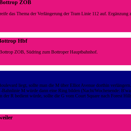
 Bottrop ZOB
eife das Thema der Verlängerung der Tram Linie 112 auf. Ergänzung z
Bottrop Hbf
, Bottrop ZOB, Südring zum Bottroper Hauptbahnhof.
oulevard liegt, sollte man die M über Elliot Avenue dorthin verlänge
e U-Bahnlinie M würde dann eine Ring bilden (Nacht/Wochenende: B'way
er R bedient würde, sollte die G vom Court Square nach Forest Hills
eiler