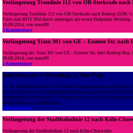
Verlängerung Tramlinie 112 von OB-Sterkrade nach
Verlängerung Tramlinie 112 von OB-Sterkrade nach Bottrop ZOB: Gr
Fahrt zum BOT Hbf durch umsteigen am neuen Haltpunkt Westring.
10.09.2014
,
von nono99
5 Kommentare
Verlängerung Tram 301 von GE – Essener Str. nach 
Verlängerung der Tram 301 von GE - Essener Str. über Bottrop Boy
09.09.2014
,
von nono99
5 Kommentare
Schließung des U-Bahnrings in New York
Da die Endhaltestelle der M in Middle Village sehr nahe am Queens B
kann die Trasse einer stillgelegten Bahnstrecke genutzt werden. Di
Abschnitt zwischen Grand Av-Newtown und Forest Hills nurmehr von d
09.09.2014
,
von U-Bahnfuchs
4 Kommentare
Verlängerung der Stadtbahnlinie 12 nach Köln-Chorw
Verlängerung der Stadtbahnlinie 12 nach Köln-Chorweiler