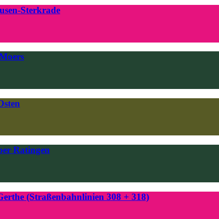
usen-Sterkrade
 Moers
Osten
ber Ratingen
erthe (Straßenbahnlinien 308 + 318)