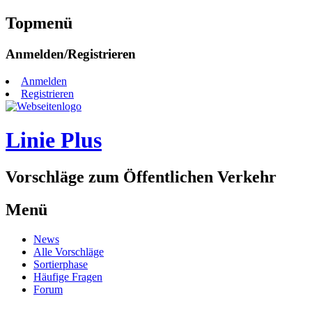
Topmenü
Zum
Anmelden/Registrieren
Inhalt
springen
Anmelden
Registrieren
Linie Plus
Vorschläge zum Öffentlichen Verkehr
Menü
Zum
News
Inhalt
Alle Vorschläge
springen
Sortierphase
Häufige Fragen
Forum