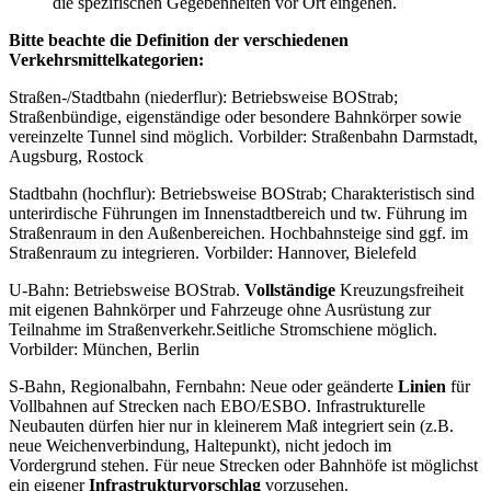
die spezifischen Gegebenheiten vor Ort eingehen.
Bitte beachte die Definition der verschiedenen
Verkehrsmittelkategorien:
Straßen-/Stadtbahn (niederflur): Betriebsweise BOStrab;
Straßenbündige, eigenständige oder besondere Bahnkörper sowie
vereinzelte Tunnel sind möglich. Vorbilder: Straßenbahn Darmstadt,
Augsburg, Rostock
Stadtbahn (hochflur): Betriebsweise BOStrab; Charakteristisch sind
unterirdische Führungen im Innenstadtbereich und tw. Führung im
Straßenraum in den Außenbereichen. Hochbahnsteige sind ggf. im
Straßenraum zu integrieren. Vorbilder: Hannover, Bielefeld
U-Bahn: Betriebsweise BOStrab.
Vollständige
Kreuzungsfreiheit
mit eigenen Bahnkörper und Fahrzeuge ohne Ausrüstung zur
Teilnahme im Straßenverkehr.Seitliche Stromschiene möglich.
Vorbilder: München, Berlin
S-Bahn, Regionalbahn, Fernbahn: Neue oder geänderte
Linien
für
Vollbahnen auf Strecken nach EBO/ESBO. Infrastrukturelle
Neubauten dürfen hier nur in kleinerem Maß integriert sein (z.B.
neue Weichenverbindung, Haltepunkt), nicht jedoch im
Vordergrund stehen. Für neue Strecken oder Bahnhöfe ist möglichst
ein eigener
Infrastrukturvorschlag
vorzusehen.