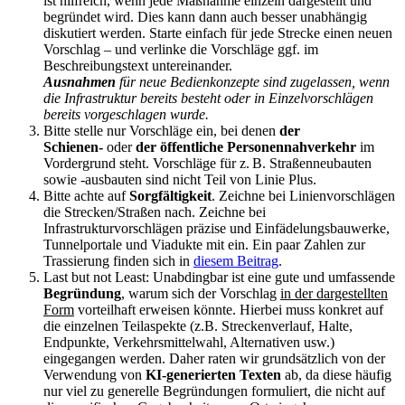
ist hilfreich, wenn jede Maßnahme einzeln dargestellt und
begründet wird. Dies kann dann auch besser unabhängig
diskutiert werden. Starte einfach für jede Strecke einen neuen
Vorschlag – und verlinke die Vorschläge ggf. im
Beschreibungstext untereinander.
Ausnahmen
für neue Bedienkonzepte sind zugelassen, wenn
die Infrastruktur bereits besteht oder in Einzelvorschlägen
bereits vorgeschlagen wurde.
Bitte stelle nur Vorschläge ein, bei denen
der
Schienen-
oder
der öffentliche Personennahverkehr
im
Vordergrund steht. Vorschläge für z. B. Straßenneubauten
sowie -ausbauten sind nicht Teil von Linie Plus.
Bitte achte auf
Sorgfältigkeit
. Zeichne bei Linienvorschlägen
die Strecken/Straßen nach. Zeichne bei
Infrastrukturvorschlägen präzise und Einfädelungsbauwerke,
Tunnelportale und Viadukte mit ein. Ein paar Zahlen zur
Trassierung finden sich in
diesem Beitrag
.
Last but not Least: Unabdingbar ist eine gute und umfassende
Begründung
, warum sich der Vorschlag
in der dargestellten
Form
vorteilhaft erweisen könnte. Hierbei muss konkret auf
die einzelnen Teilaspekte (z.B. Streckenverlauf, Halte,
Endpunkte, Verkehrsmittelwahl, Alternativen usw.)
eingegangen werden. Daher raten wir grundsätzlich von der
Verwendung von
KI-generierten Texten
ab, da diese häufig
nur viel zu generelle Begründungen formuliert, die nicht auf