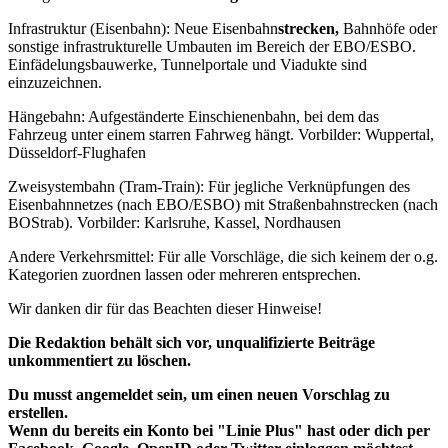
Infrastruktur (Eisenbahn): Neue Eisenbahn
strecken,
Bahnhöfe oder
sonstige infrastrukturelle Umbauten im Bereich der EBO/ESBO.
Einfädelungsbauwerke, Tunnelportale und Viadukte sind
einzuzeichnen.
Hängebahn: Aufgeständerte Einschienenbahn, bei dem das
Fahrzeug unter einem starren Fahrweg hängt. Vorbilder: Wuppertal,
Düsseldorf-Flughafen
Zweisystembahn (Tram-Train): Für jegliche Verknüpfungen des
Eisenbahnnetzes (nach EBO/ESBO) mit Straßenbahnstrecken (nach
BOStrab). Vorbilder: Karlsruhe, Kassel, Nordhausen
Andere Verkehrsmittel: Für alle Vorschläge, die sich keinem der o.g.
Kategorien zuordnen lassen oder mehreren entsprechen.
Wir danken dir für das Beachten dieser Hinweise!
Die Redaktion behält sich vor, unqualifizierte Beiträge
unkommentiert zu löschen.
Du musst angemeldet sein, um einen neuen Vorschlag zu
erstellen.
Wenn du bereits ein Konto bei "Linie Plus" hast oder dich per