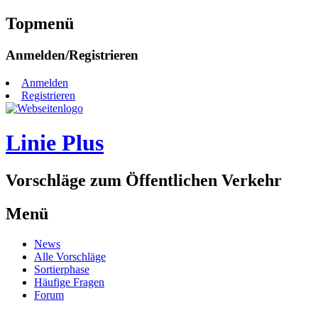
Topmenü
Zum
Anmelden/Registrieren
Inhalt
springen
Anmelden
Registrieren
Linie Plus
Vorschläge zum Öffentlichen Verkehr
Menü
Zum
News
Inhalt
Alle Vorschläge
springen
Sortierphase
Häufige Fragen
Forum