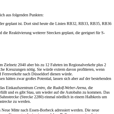
sich aus folgenden Punkten:
oder geplant ist. Dort sind heute die Linien RB32, RB33, RB35, RB36
die Reaktivierung weiterer Strecken geplant, die geeignet für S-
m Zielnetz 2040 aber bis zu 12 Fahrten im Regionalverkehr plus 2
eiche Kreuzungen nötig. Sie würde extrem davon profitieren, wenn
d Fernverkehr nach Düsseldorf dienen würde.
 hätten zwar großes Potential, lassen sich aber auf der bestehenden
m das Einkaufszentrum
Centro,
die
Rudolf-Weber-Arena
, die
gefüllt und es gibt Stau, um wieder auf die Autobahn zu kommen. Das
Bahnstrecke (Strecke 2280) einmal nördlich in einem Halbkreis um
mstrecke zu werden.
 Neue Mitte nach Essen-Borbeck adressiert werden. Die neue