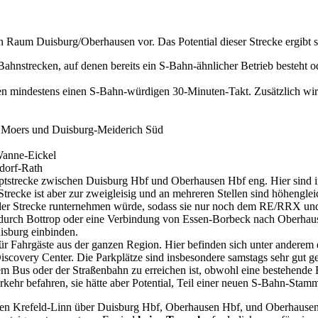
n Raum Duisburg/Oberhausen vor. Das Potential dieser Strecke ergibt 
hnstrecken, auf denen bereits ein S-Bahn-ähnlicher Betrieb besteht 
n mindestens einen S-Bahn-würdigen 30-Minuten-Takt. Zusätzlich wird 
Moers und Duisburg-Meiderich Süd
anne-Eickel
dorf-Rath
uptstrecke zwischen Duisburg Hbf und Oberhausen Hbf eng. Hier sind i
trecke ist aber zur zweigleisig und an mehreren Stellen sind höhengl
 der Strecke runternehmen würde, sodass sie nur noch dem RE/RRX un
 durch Bottrop oder eine Verbindung von Essen-Borbeck nach Oberhausen
isburg einbinden.
ür Fahrgäste aus der ganzen Region. Hier befinden sich unter andere
iscovery Center. Die Parkplätze sind insbesondere samstags sehr gut 
em Bus oder der Straßenbahn zu erreichen ist, obwohl eine bestehende 
rkehr befahren, sie hätte aber Potential, Teil einer neuen S-Bahn-Stam
hen Krefeld-Linn über Duisburg Hbf, Oberhausen Hbf, und Oberhausen