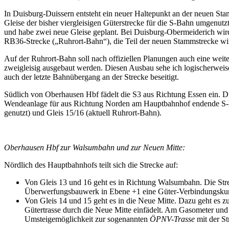
In Duisburg-Duissern entsteht ein neuer Haltepunkt an der neuen St
Gleise der bisher viergleisigen Güterstrecke für die S-Bahn umgenutz
und habe zwei neue Gleise geplant. Bei Duisburg-Obermeiderich wird 
RB36-Strecke („Ruhrort-Bahn“), die Teil der neuen Stammstrecke wi
Auf der Ruhrort-Bahn soll nach offiziellen Planungen auch eine weit
zweigleisig ausgebaut werden. Diesen Ausbau sehe ich logischerwei
auch der letzte Bahnübergang an der Strecke beseitigt.
Südlich von Oberhausen Hbf fädelt die S3 aus Richtung Essen ein. Di
Wendeanlage für aus Richtung Norden am Hauptbahnhof endende S-Ba
genutzt) und Gleis 15/16 (aktuell Ruhrort-Bahn).
Oberhausen Hbf zur Walsumbahn und zur Neuen Mitte:
Nördlich des Hauptbahnhofs teilt sich die Strecke auf:
Von Gleis 13 und 16 geht es in Richtung Walsumbahn. Die Stre
Überwerfungsbauwerk in Ebene +1 eine Güter-Verbindungskurv
Von Gleis 14 und 15 geht es in die Neue Mitte. Dazu geht es 
Gütertrasse durch die Neue Mitte einfädelt. Am Gasometer und
Umsteigemöglichkeit zur sogenannten
ÖPNV-Trasse
mit der St