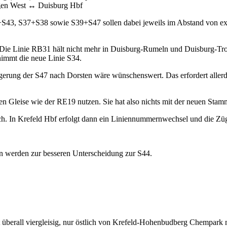
gen West ↔ Duisburg Hbf
S43, S37+S38 sowie S39+S47 sollen dabei jeweils im Abstand von exa
Die Linie RB31 hält nicht mehr in Duisburg-Rumeln und Duisburg-Tro
immt die neue Linie S34.
erung der S47 nach Dorsten wäre wünschenswert. Das erfordert allerd
en Gleise wie der RE19 nutzen. Sie hat also nichts mit der neuen Stam
In Krefeld Hbf erfolgt dann ein Liniennummernwechsel und die Züge
n werden zur besseren Unterscheidung zur S44.
t überall viergleisig, nur östlich von Krefeld-Hohenbudberg Chempark 