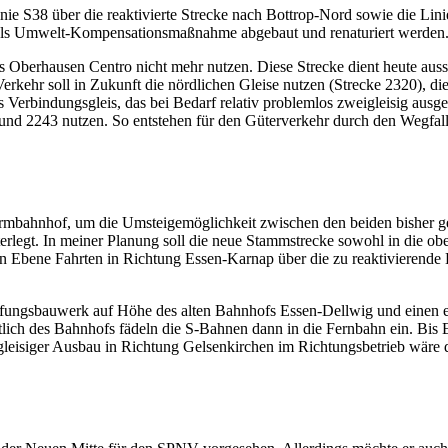
 S38 über die reaktivierte Strecke nach Bottrop-Nord sowie die Lini
als Umwelt-Kompensationsmaßnahme abgebaut und renaturiert werden
ts Oberhausen Centro nicht mehr nutzen. Diese Strecke dient heute a
rkehr soll in Zukunft die nördlichen Gleise nutzen (Strecke 2320), d
 Verbindungsgleis, das bei Bedarf relativ problemlos zweigleisig aus
nd 2243 nutzen. So entstehen für den Güterverkehr durch den Wegfall 
Turmbahnhof, um die Umsteigemöglichkeit zwischen den beiden bisher
terlegt. In meiner Planung soll die neue Stammstrecke sowohl in die ob
n Ebene Fahrten in Richtung Essen-Karnap über die zu reaktivierende
rfungsbauwerk auf Höhe des alten Bahnhofs Essen-Dellwig und einen 
lich des Bahnhofs fädeln die S-Bahnen dann in die Fernbahn ein. Bis E
rgleisiger Ausbau in Richtung Gelsenkirchen im Richtungsbetrieb wäre 