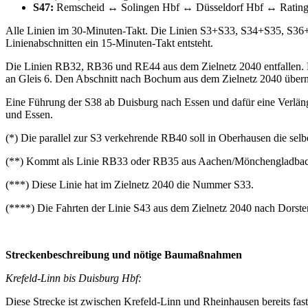
S47:
Remscheid ↔ Solingen Hbf ↔ Düsseldorf Hbf ↔ Ratin
Alle Linien im 30-Minuten-Takt. Die Linien S3+S33, S34+S35, S36+
Linienabschnitten ein 15-Minuten-Takt entsteht.
Die Linien RB32, RB36 und RE44 aus dem Zielnetz 2040 entfallen. 
an Gleis 6. Den Abschnitt nach Bochum aus dem Zielnetz 2040 übern
Eine Führung der S38 ab Duisburg nach Essen und dafür eine Verläng
und Essen.
(*) Die parallel zur S3 verkehrende RB40 soll in Oberhausen die selb
(**) Kommt als Linie RB33 oder RB35 aus Aachen/Mönchengladbach. 
(***) Diese Linie hat im Zielnetz 2040 die Nummer S33.
(****) Die Fahrten der Linie S43 aus dem Zielnetz 2040 nach Dorste
Streckenbeschreibung und nötige Baumaßnahmen
Krefeld-Linn bis
Duisburg Hbf:
Diese Strecke ist zwischen Krefeld-Linn und Rheinhausen bereits fas