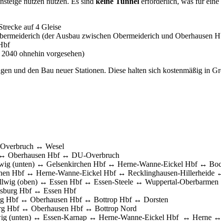
nsteige nutzen nutzen. Es sind
keine Tunnel
erforderlich, was für ein
trecke auf 4 Gleise
ermeiderich (der Ausbau zwischen Obermeiderich und Oberhausen Hbf i
Hbf
 2040 ohnehin vorgesehen)
n und den Bau neuer Stationen. Diese halten sich kostenmäßig in Gr
-Overbruch ↔ Wesel
 ↔ Oberhausen Hbf ↔ DU-Overbruch
wig (unten) ↔ Gelsenkirchen Hbf ↔ Herne-Wanne-Eickel Hbf ↔ Bo
hen Hbf ↔ Herne-Wanne-Eickel Hbf ↔ Recklinghausen-Hillerheide 
lwig (oben) ↔ Essen Hbf ↔ Essen-Steele ↔ Wuppertal-Oberbarmen
burg Hbf ↔ Essen Hbf
g Hbf ↔ Oberhausen Hbf ↔ Bottrop Hbf ↔ Dorsten
rg Hbf ↔ Oberhausen Hbf ↔ Bottrop Nord
ig (unten) ↔ Essen-Karnap ↔ Herne-Wanne-Eickel Hbf ↔ Herne 