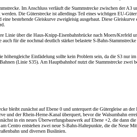
ammstrecke. Im Anschluss verläuft die Stammstrecke zwischen der A3 u
t werden. Die Güterstrecke ist allerdings Teil eines wichtigen EU-Güt
eine bestehende Gleiskurve zweigleisig ausgebaut. Diese Gleiskurve er
rd.
ere Linie über die Haus-Knipp-Eisenbahnbrücke nach Moers/Krefeld unte
se auch für die nochmal deutlich stärker belastete S-Bahn-Stammstre
e höhengleiche Einfädelung sollte kein Problem sein, da die S3 nur im
hnen (Linie S35). Am Hauptbahnhof nutzt die Stammstrecke zwei best
cke bleibt zunächst auf Ebene 0 und unterquert die Gütergleise an de
e und der Rhein-Herne-Kanal überquert, bevor die Walsumbahn errei
zunächst in ein neues Überwerfungsbauwerk auf Ebene +2, die dann die
 am Centro entstehen zwei neue S-Bahn-Haltepunkte, die die Neue Mitt
raßenbahn und diversen Buslinien.