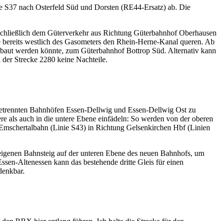
e S37 nach Osterfeld Süd und Dorsten (RE44-Ersatz) ab. Die
.
usschließlich dem Güterverkehr aus Richtung Güterbahnhof Oberhausen
ie bereits westlich des Gasometers den Rhein-Herne-Kanal queren. Ab
gebaut werden könnte, zum Güterbahnhof Bottrop Süd. Alternativ kann
der Strecke 2280 keine Nachteile.
 getrennten Bahnhöfen Essen-Dellwig und Essen-Dellwig Ost zu
ere als auch in die untere Ebene einfädeln: So werden von der oberen
 Emschertalbahn (Linie S43) in Richtung Gelsenkirchen Hbf (Linien
eigenen Bahnsteig auf der unteren Ebene des neuen Bahnhofs, um
ssen-Altenessen kann das bestehende dritte Gleis für einen
denkbar.