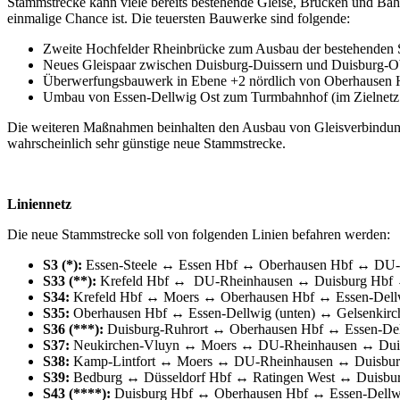
Stammstrecke kann viele bereits bestehende Gleise, Brücken und Bah
einmalige Chance ist. Die teuersten Bauwerke sind folgende:
Zweite Hochfelder Rheinbrücke zum Ausbau der bestehenden S
Neues Gleispaar zwischen Duisburg-Duissern und Duisburg-Ob
Überwerfungsbauwerk in Ebene +2 nördlich von Oberhausen 
Umbau von Essen-Dellwig Ost zum Turmbahnhof (im Zielnetz
Die weiteren Maßnahmen beinhalten den Ausbau von Gleisverbindunge
wahrscheinlich sehr günstige neue Stammstrecke.
Liniennetz
Die neue Stammstrecke soll von folgenden Linien befahren werden:
S3 (*):
Essen-Steele ↔ Essen Hbf ↔ Oberhausen Hbf ↔ DU
S33 (**):
Krefeld Hbf ↔ DU-Rheinhausen ↔ Duisburg Hbf
S34:
Krefeld Hbf ↔ Moers ↔ Oberhausen Hbf ↔ Essen-Dell
S35:
Oberhausen Hbf ↔ Essen-Dellwig (unten) ↔ Gelsenkirc
S36 (***):
Duisburg-Ruhrort ↔ Oberhausen Hbf ↔ Essen-Del
S37:
Neukirchen-Vluyn ↔ Moers ↔ DU-Rheinhausen ↔ Duis
S38:
Kamp-Lintfort ↔ Moers ↔ DU-Rheinhausen ↔ Duisbur
S39:
Bedburg ↔ Düsseldorf Hbf ↔ Ratingen West ↔ Duisbu
S43 (****):
Duisburg Hbf ↔ Oberhausen Hbf ↔ Essen-Dellw