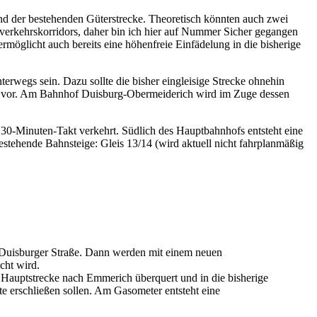
nd der bestehenden Güterstrecke. Theoretisch könnten auch zwei
erverkehrskorridors, daher bin ich hier auf Nummer Sicher gegangen
möglicht auch bereits eine höhenfreie Einfädelung in die bisherige
rwegs sein. Dazu sollte die bisher eingleisige Strecke ohnehin
cke vor. Am Bahnhof Duisburg-Obermeiderich wird im Zuge dessen
 30-Minuten-Takt verkehrt. Südlich des Hauptbahnhofs entsteht eine
ehende Bahnsteige: Gleis 13/14 (wird aktuell nicht fahrplanmäßig
r Duisburger Straße. Dann werden mit einem neuen
cht wird.
 Hauptstrecke nach Emmerich überquert und in die bisherige
e erschließen sollen. Am Gasometer entsteht eine