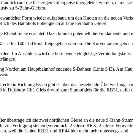
ündlich) auf die bisherigen Gütergleise übergeleitet werden, damit sie
lusiv zu S-Bahn-Gleisen.
ewandelter Form wieder aufgebaut, um den Knoten an die neuen Verke
stlich des Bahnhofs höhengleich auf die Fernbahn-Gleise.
ge Rheinbrücke errichtet. Dazu können potentiell die Fundamente und 
leise für 140-160 km/h freigegeben werden. Die Kurvenradien geben d
rden. Im Anschluss wird die bestehende eingleisige Verbindungskurve n
rlängert.
tung Norden am Hauptbahnhof endende S-Bahnen (Linie S43). Am Hauptb
ssen.
-Strecke in Richtung Essen gibt es über das bestehende Überwerfung
9 in Duisburg Hbf. Gleis 6 wird zum Stumpfgleis für die RB31, dafür 
er übertrage ich die zwei nördlichen Gleise an die neue S-Bahn-Stamms
ehr zur Verfügung stehen (vereinfacht 2 Gleise RRX, 2 Gleise Fernverk
hen, weil die Linien RB31 und RE44 hier nicht mehr unterwegs sind.