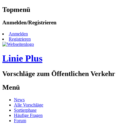
Topmenü
Zum
Anmelden/Registrieren
Inhalt
springen
Anmelden
Registrieren
Linie Plus
Vorschläge zum Öffentlichen Verkehr
Menü
Zum
News
Inhalt
Alle Vorschläge
springen
Sortierphase
Häufige Fragen
Forum