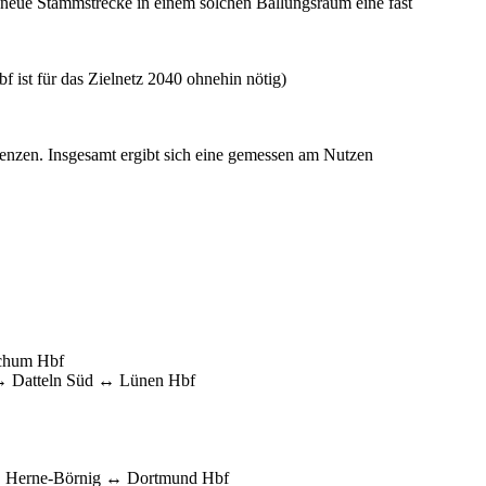
e neue Stammstrecke in einem solchen Ballungsraum eine fast
st für das Zielnetz 2040 ohnehin nötig)
enzen. Insgesamt ergibt sich eine gemessen am Nutzen
chum Hbf
↔ Datteln Süd ↔ Lünen Hbf
↔ Herne-Börnig ↔ Dortmund Hbf