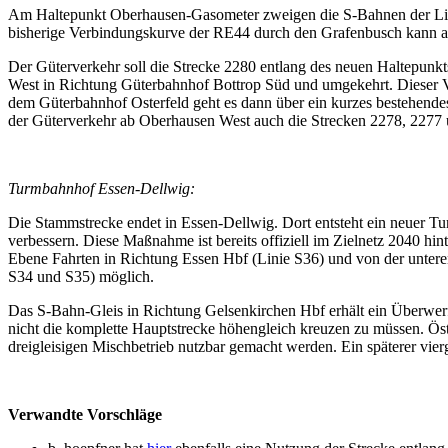
Am Haltepunkt Oberhausen-Gasometer zweigen die S-Bahnen der Linie
bisherige Verbindungskurve der RE44 durch den Grafenbusch kann 
Der Güterverkehr soll die Strecke 2280 entlang des neuen Haltepunk
West in Richtung Güterbahnhof Bottrop Süd und umgekehrt. Dieser Ve
dem Güterbahnhof Osterfeld geht es dann über ein kurzes bestehendes
der Güterverkehr ab Oberhausen West auch die Strecken 2278, 2277 u
Turmbahnhof Essen-Dellwig:
Die Stammstrecke endet in Essen-Dellwig. Dort entsteht ein neuer 
verbessern. Diese Maßnahme ist bereits offiziell im Zielnetz 2040 hin
Ebene Fahrten in Richtung Essen Hbf (Linie S36) und von der untere
S34 und S35) möglich.
Das S-Bahn-Gleis in Richtung Gelsenkirchen Hbf erhält ein Überwe
nicht die komplette Hauptstrecke höhengleich kreuzen zu müssen. Öst
dreigleisigen Mischbetrieb nutzbar gemacht werden. Ein späterer vie
Verwandte Vorschläge