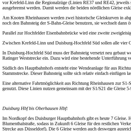
vor Krefeld-Linn die Regionalzüge (Linien RE37 und RE42, jeweils st
ausgebremst werden. Damit werden die beiden nördlichen Gleise exk
Am Knoten Rheinhausen werden zwei historische Gleiskurven in abg
noch den Bahnsteig der S-Bahn-Gleise benutzen, sie wechselt dann ö
Parallel zur Hochfelder Eisenbahnbrücke wird eine zweite zweigleisi
Zwischen Krefeld-Linn und Duisburg-Hochfeld Süd sollen alle vier G
In Duisburg-Hochfeld Süd muss der Bahnsteig versetzt neu gebaut we
Ratinger Weststrecke ein. Dazu wird eine bestehende Unterführung ve
Südlich des Hauptbahnhofs entsteht eine Wendeanlage für aus Rich
Stammstrecke. Dieser Bahnsteig sollte sich relativ einfach einfügen la
Eine alternative Fahrtmöglichkeit aus Richtung Rheinhausen zur S1
genutzt. Diese Linien nutzen gemeinsam mit der S1/S21 die Gleise 5-
Duisburg Hbf bis Oberhausen Hbf:
Im Nordkopf des Duisburger Hauptbahnhofs gibt es heute 7 Gleise. Hi
Blumenthalstraße, sodass in Zukunft 6 Gleise für den restlichen Verk
Strecke aus Düsseldorf). Die 6 Gleise werden auch deswegen ausreic