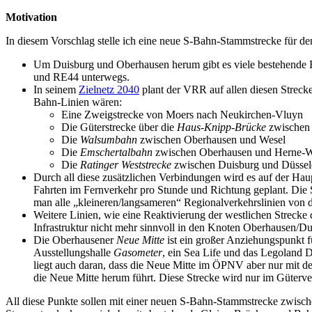
Motivation
In diesem Vorschlag stelle ich eine neue S-Bahn-Stammstrecke für de
Um Duisburg und Oberhausen herum gibt es viele bestehende Ba
und RE44 unterwegs.
In seinem
Zielnetz 2040
plant der VRR auf allen diesen Strecke
Bahn-Linien wären:
Eine Zweigstrecke von Moers nach Neukirchen-Vluyn
Die Güterstrecke über die
Haus-Knipp-Brücke
zwischen 
Die
Walsumbahn
zwischen Oberhausen und Wesel
Die
Emschertalbahn
zwischen Oberhausen und Herne-W
Die
Ratinger Weststrecke
zwischen Duisburg und Düssel
Durch all diese zusätzlichen Verbindungen wird es auf der Ha
Fahrten im Fernverkehr pro Stunde und Richtung geplant. Die S
man alle „kleineren/langsameren“ Regionalverkehrslinien von
Weitere Linien, wie eine Reaktivierung der westlichen Strecke
Infrastruktur nicht mehr sinnvoll in den Knoten Oberhausen/Du
Die Oberhausener
Neue Mitte
ist ein großer Anziehungspunkt f
Ausstellungshalle
Gasometer
, ein Sea Life und das Legoland D
liegt auch daran, dass die Neue Mitte im ÖPNV aber nur mit d
die Neue Mitte herum führt. Diese Strecke wird nur im Güterve
All diese Punkte sollen mit einer neuen S-Bahn-Stammstrecke zwisc