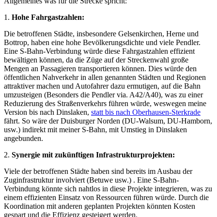
Allgemeines was für die Strecke spricht:
1.
Hohe Fahrgastzahlen:
Die betroffenen Städte, insbesondere Gelsenkirchen, Herne und
Bottrop, haben eine hohe Bevölkerungsdichte und viele Pendler.
Eine S-Bahn-Verbindung würde diese Fahrgastzahlen effizient
bewältigen können, da die Züge auf der Streckenwahl große
Mengen an Passagieren transportieren können. Dies würde den
öffentlichen Nahverkehr in allen genannten Städten und Regionen
attraktiver machen und Autofahrer dazu ermutigen, auf die Bahn
umzusteigen (Besonders die Pendler via. A42/A40), was zu einer
Reduzierung des Straßenverkehrs führen würde, weswegen meine
Version bis nach Dinslaken,
statt bis nach Oberhausen-Sterkrade
fährt. So wäre der Duisburger Norden (DU-Walsum, DU-Hamborn,
usw.) indirekt mit meiner S-Bahn, mit Umstieg in Dinslaken
angebunden.
2.
Synergie mit zukünftigen Infrastrukturprojekten:
Viele der betroffenen Städte haben sind bereits im Ausbau der
Zuginfrastruktur involviert (Betuwe usw.) . Eine S-Bahn-
Verbindung könnte sich nahtlos in diese Projekte integrieren, was zu
einem effizienten Einsatz von Ressourcen führen würde. Durch die
Koordination mit anderen geplanten Projekten könnten Kosten
gespart und die Effizienz gesteigert werden.