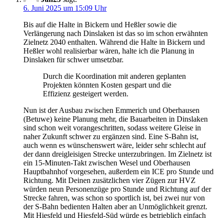
6. Juni 2025 um 15:09 Uhr
Bis auf die Halte in Bickern und Heßler sowie die
Verlängerung nach Dinslaken ist das so im schon erwähnten
Zielnetz 2040 enthalten. Während die Halte in Bickern und
Heßler wohl realisierbar wären, halte ich die Planung in
Dinslaken für schwer umsetzbar.
Durch die Koordination mit anderen geplanten
Projekten könnten Kosten gespart und die
Effizienz gesteigert werden.
Nun ist der Ausbau zwischen Emmerich und Oberhausen
(Betuwe) keine Planung mehr, die Bauarbeiten in Dinslaken
sind schon weit vorangeschritten, sodass weitere Gleise in
naher Zukunft schwer zu ergänzen sind. Eine S-Bahn ist,
auch wenn es wünschenswert wäre, leider sehr schlecht auf
der dann dreigleisigen Strecke unterzubringen. Im Zielnetz ist
ein 15-Minuten-Takt zwischen Wesel und Oberhausen
Hauptbahnhof vorgesehen, außerdem ein ICE pro Stunde und
Richtung. Mit Deinen zusätzlichen vier Zügen zur HVZ
würden neun Personenzüge pro Stunde und Richtung auf der
Strecke fahren, was schon so sportlich ist, bei zwei nur von
der S-Bahn bedienten Halten aber an Unmöglichkeit grenzt.
Mit Hiesfeld und Hiesfeld-Süd würde es betrieblich einfach