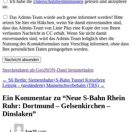
Ich habe die
Datenschutzbestimmungen
gelesen und akzeptiere
sie.
Das Admin-Team würde auch gerne informiert werden! Bitte
setzen Sie hier ein Häkchen, wenn Sie damit einverstanden sind,
dass das Admin-Team von Linie Plus eine Kopie der von Ihnen
verfassten Nachricht in CC erhält. Wenn Sie nicht damit
einverstanden sind, wird das Admin-Team lediglich über die
Nutzung des Kontaktformulars zum Vorschlag informiert, ohne dass
Ihre persönlichen Daten preisgegeben werden.
Nachricht absenden
Streckendaten als GeoJSON-Datei herunterladen
Beitragsnavigation
←
S6 Berlin: Siemensbahn+S-Bahn Tunnel Kreuzberg
Leipzig – (geständerte) Magnetschwebebahn (TBS)
→
Ein Kommentar zu “
Neue S-Bahn Rhein
Ruhr: Dortmund – Gelsenkirchen –
Dinslaken
”
Jan25
sagt: