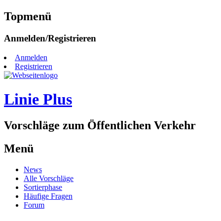
Topmenü
Zum
Anmelden/Registrieren
Inhalt
springen
Anmelden
Registrieren
Linie Plus
Vorschläge zum Öffentlichen Verkehr
Menü
Zum
News
Inhalt
Alle Vorschläge
springen
Sortierphase
Häufige Fragen
Forum