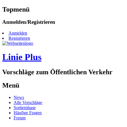
Topmenü
Zum
Anmelden/Registrieren
Inhalt
springen
Anmelden
Registrieren
Linie Plus
Vorschläge zum Öffentlichen Verkehr
Menü
Zum
News
Inhalt
Alle Vorschläge
springen
Sortierphase
Häufige Fragen
Forum