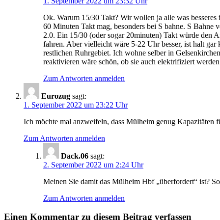
1. September 2022 um 23:32 Uhr
Ok. Warum 15/30 Takt? Wir wollen ja alle was besseres 
60 Minuten Takt mag, besonders bei S bahne. S Bahne ver
2.0. Ein 15/30 (oder sogar 20minuten) Takt würde den An
fahren. Aber vielleicht wäre 5-22 Uhr besser, ist halt ga
restlichen Ruhrgebiet. Ich wohne selber in Gelsenkirchen
reaktivieren wäre schön, ob sie auch elektrifiziert werden
Zum Antworten anmelden
Eurozug
sagt:
1. September 2022 um 23:22 Uhr
Ich möchte mal anzweifeln, dass Mülheim genug Kapazitäten f
Zum Antworten anmelden
Dack.06
sagt:
2. September 2022 um 2:24 Uhr
Meinen Sie damit das Mülheim Hbf „überfordert“ ist? Sor
Zum Antworten anmelden
Einen Kommentar zu diesem Beitrag verfassen