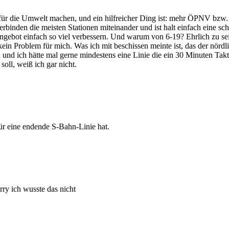
für die Umwelt machen, und ein hilfreicher Ding ist: mehr ÖPNV bzw.
binden die meisten Stationen miteinander und ist halt einfach eine sch
gebot einfach so viel verbessern. Und warum von 6-19? Ehrlich zu sein
r kein Problem für mich. Was ich mit beschissen meinte ist, das der nörd
 und ich hätte mal gerne mindestens eine Linie die ein 30 Minuten Takt 
 soll, weiß ich gar nicht.
ür eine endende S-Bahn-Linie hat.
ry ich wusste das nicht