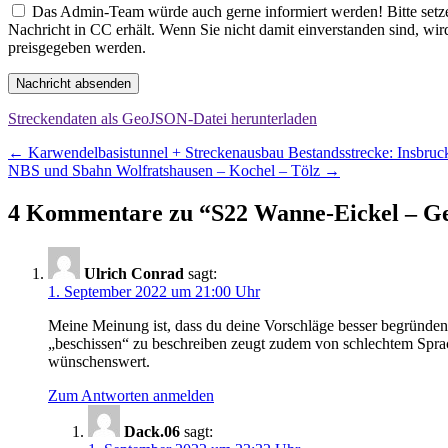
Das Admin-Team würde auch gerne informiert werden! Bitte setzen
Nachricht in CC erhält. Wenn Sie nicht damit einverstanden sind, wi
preisgegeben werden.
Nachricht absenden
Streckendaten als GeoJSON-Datei herunterladen
Beitragsnavigation
←
Karwendelbasistunnel + Streckenausbau Bestandsstrecke: Insbru
NBS und Sbahn Wolfratshausen – Kochel – Tölz
→
4 Kommentare zu “
S22 Wanne-Eickel – Ge
Ulrich Conrad
sagt:
1. September 2022 um 21:00 Uhr
Meine Meinung ist, dass du deine Vorschläge besser begründe
„beschissen“ zu beschreiben zeugt zudem von schlechtem Sprachst
wünschenswert.
Zum Antworten anmelden
Dack.06
sagt: