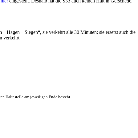
g
hier
eingestellt. Deshalb hat die S33 auch keinen Halt in Gerschede.
agen – Siegen“, sie verkehrt alle 30 Minuten; sie ersetzt auch die
n verkehrt.
ten Haltestelle am jeweiligen Ende besteht.