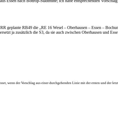
 aus Essen nach Bottrop-Stadtmitte; ich habe entsprechenden Vorschla
VRR geplante RB49 die „RE 16 Wesel – Oberhausen – Essen – Bochum – H
setzt ja zusätzlich die S3, da sie auch zwischen Oberhausen und Esse
hnet, wenn der Vorschlag aus einer durchgehenden Linie mit der ersten und der letz