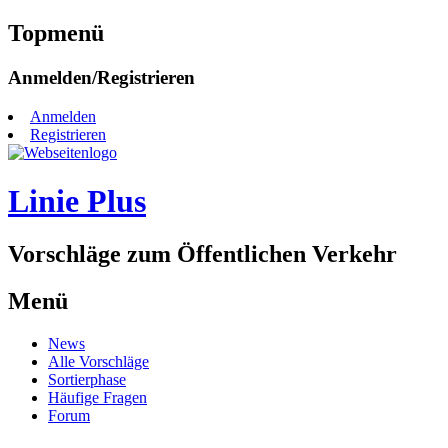
Topmenü
Zum
Anmelden/Registrieren
Inhalt
springen
Anmelden
Registrieren
Linie Plus
Vorschläge zum Öffentlichen Verkehr
Menü
Zum
News
Inhalt
Alle Vorschläge
springen
Sortierphase
Häufige Fragen
Forum