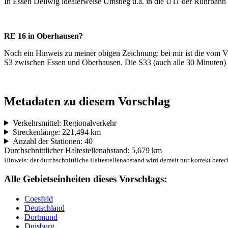
In Essen Dellwig idealerweise Umstieg u.a. in die U11 der Ruhrbahn
RE 16 in Oberhausen?
Noch ein Hinweis zu meiner obigen Zeichnung: bei mir ist die vom 
S3 zwischen Essen und Oberhausen. Die S33 (auch alle 30 Minuten) er
Metadaten zu diesem Vorschlag
Verkehrsmittel: Regionalverkehr
Streckenlänge: 221,494 km
Anzahl der Stationen: 40
Durchschnittlicher Haltestellenabstand: 5,679 km
Hinweis: der durchschnittliche Haltestellenabstand wird derzeit nur korrekt berec
Alle Gebietseinheiten dieses Vorschlags:
Coesfeld
Deutschland
Dortmund
Duisburg