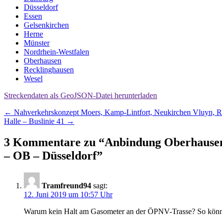
Düsseldorf
Essen
Gelsenkirchen
Herne
Münster
Nordrhein-Westfalen
Oberhausen
Recklinghausen
Wesel
Streckendaten als GeoJSON-Datei herunterladen
Beitragsnavigation
←
Nahverkehrskonzept Moers, Kamp-Lintfort, Neukirchen Vluyn, R
Halle – Buslinie 41
→
3 Kommentare zu “
Anbindung Oberhausen
– OB – Düsseldorf
”
Tramfreund94
sagt:
12. Juni 2019 um 10:57 Uhr
Warum kein Halt am Gasometer an der ÖPNV-Trasse? So könnt