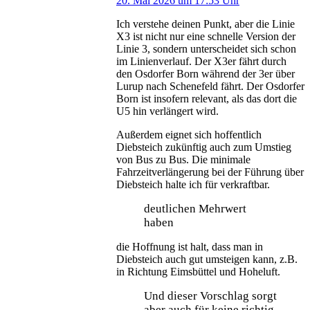
20. Mai 2026 um 17:53 Uhr
Ich verstehe deinen Punkt, aber die Linie
X3 ist nicht nur eine schnelle Version der
Linie 3, sondern unterscheidet sich schon
im Linienverlauf. Der X3er fährt durch
den Osdorfer Born während der 3er über
Lurup nach Schenefeld fährt. Der Osdorfer
Born ist insofern relevant, als das dort die
U5 hin verlängert wird.
Außerdem eignet sich hoffentlich
Diebsteich zukünftig auch zum Umstieg
von Bus zu Bus. Die minimale
Fahrzeitverlängerung bei der Führung über
Diebsteich halte ich für verkraftbar.
deutlichen Mehrwert
haben
die Hoffnung ist halt, dass man in
Diebsteich auch gut umsteigen kann, z.B.
in Richtung Eimsbüttel und Hoheluft.
Und dieser Vorschlag sorgt
aber auch für keine richtig