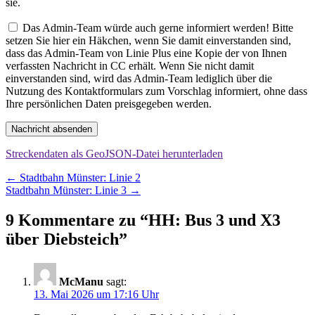
sie.
Das Admin-Team würde auch gerne informiert werden! Bitte
setzen Sie hier ein Häkchen, wenn Sie damit einverstanden sind,
dass das Admin-Team von Linie Plus eine Kopie der von Ihnen
verfassten Nachricht in CC erhält. Wenn Sie nicht damit
einverstanden sind, wird das Admin-Team lediglich über die
Nutzung des Kontaktformulars zum Vorschlag informiert, ohne dass
Ihre persönlichen Daten preisgegeben werden.
Nachricht absenden
Streckendaten als GeoJSON-Datei herunterladen
Beitragsnavigation
←
Stadtbahn Münster: Linie 2
Stadtbahn Münster: Linie 3
→
9 Kommentare zu “
HH: Bus 3 und X3
über Diebsteich
”
McManu
sagt:
13. Mai 2026 um 17:16 Uhr