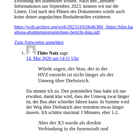
Eröffnung des Bahnhofes wissen. Nach den „neusten“
Informationen aus September, 2023, kennen wir nur die
Linien. Und nach den Plänen des Dokumentes würde auch
keine deiner angedachten Bushaltestellen existieren.
https://web.archive.org/web/20231101064638if_/https://lsbg
altona-abstimmungsunterlage-bericht-data.pdf
Zum Antworten anmelden
Thies Natz
sagt:
14. Mai 2026 um 14:11 Uhr
Würde sagen, der Stau, der in der
HVZ entsteht ist nicht länger als der
Umweg über Diebsteich.
Da stimme ich zu. Den potentiellen Stau habe ich nur
erwähnt, damit klar wird, dass der Umweg zwar länger
ist, der Bus aber schneller fahren kann. In Summe wird
der Weg über Diebsteich aber trotzdem etwas länger
dauern. Ich schätze maximal 3 Minuten, eher 1-2.
Aber der X3 wurde als direkte
Verbindung in die Innenstadt und