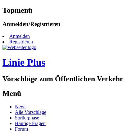
Topmenü
Zum
Anmelden/Registrieren
Inhalt
springen
Anmelden
Registrieren
Linie Plus
Vorschläge zum Öffentlichen Verkehr
Menü
Zum
News
Inhalt
Alle Vorschläge
springen
Sortierphase
Häufige Fragen
Forum