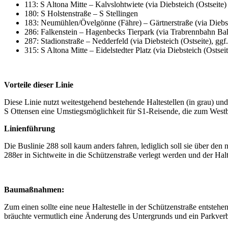
113: S Altona Mitte – Kalvslohtwiete (via Diebsteich (Ostseite)
180: S Holstenstraße – S Stellingen
183: Neumühlen/Övelgönne (Fähre) – Gärtnerstraße (via Diebst
286: Falkenstein – Hagenbecks Tierpark (via Trabrennbahn Bahr
287: Stadionstraße – Nedderfeld (via Diebsteich (Ostseite), ggf
315: S Altona Mitte – Eidelstedter Platz (via Diebsteich (Ostsei
Vorteile dieser Linie
Diese Linie nutzt weitestgehend bestehende Haltestellen (in grau) u
S Ottensen eine Umstiegsmöglichkeit für S1-Reisende, die zum Westba
Linienführung
Die Buslinie 288 soll kaum anders fahren, lediglich soll sie über den 
288er in Sichtweite in die Schützenstraße verlegt werden und der Halt
Baumaßnahmen:
Zum einen sollte eine neue Haltestelle in der Schützenstraße entsteh
bräuchte vermutlich eine Änderung des Untergrunds und ein Parkverb