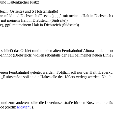
 und Kaltenkircher Platz)
eich (Ostseite) und S Holstenstraße)
enfeld und Diebsteich (Ostseite), ggf. mit meinem Halt in Diebsteich 
. mit meinem Halt in Diebsteich (Südseite))
te), ggf. mit meinem Halt in Diebsteich (Südseite))
nd schließt das Gebiet rund um den alten Fernbahnhof Altona an den neu
hnhof (Diebsteich) wollen (ebenfalls der Fall bei meiner neuen Linie
neuen Fernbahnhof geleitet werden. Folglich soll nur der Halt „Leverkus
 „Ruhrstraße“ soll an die Haltestelle des 180ers verlegt werden. Neu h
en und zum anderen sollte die Leverkusenstraße für den Busverkehr ert
ot (credit:
McManu
).