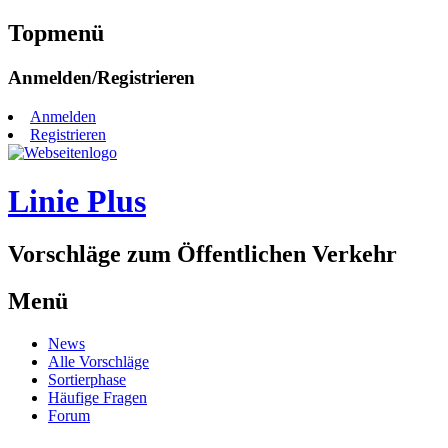
Topmenü
Zum
Anmelden/Registrieren
Inhalt
springen
Anmelden
Registrieren
Linie Plus
Vorschläge zum Öffentlichen Verkehr
Menü
Zum
News
Inhalt
Alle Vorschläge
springen
Sortierphase
Häufige Fragen
Forum