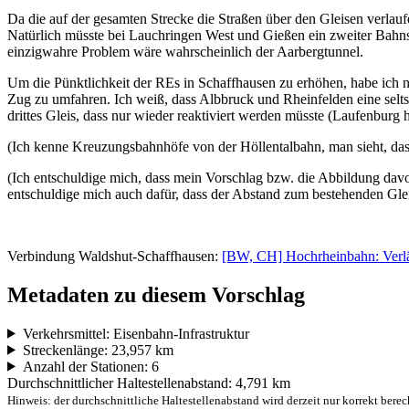
Da die auf der gesamten Strecke die Straßen über den Gleisen verlau
Natürlich müsste bei Lauchringen West und Gießen ein zweiter Bahns
einzigwahre Problem wäre wahrscheinlich der Aarbergtunnel.
Um die Pünktlichkeit der REs in Schaffhausen zu erhöhen, habe ich n
Zug zu umfahren. Ich weiß, dass Albbruck und Rheinfelden eine sel
drittes Gleis, dass nur wieder reaktiviert werden müsste (Laufenburg 
(Ich kenne Kreuzungsbahnhöfe von der Höllentalbahn, man sieht, dass 
(Ich entschuldige mich, dass mein Vorschlag bzw. die Abbildung davo
entschuldige mich auch dafür, dass der Abstand zum bestehenden Gleis n
Verbindung Waldshut-Schaffhausen:
[BW, CH] Hochrheinbahn: Verlä
Metadaten zu diesem Vorschlag
Verkehrsmittel: Eisenbahn-Infrastruktur
Streckenlänge: 23,957 km
Anzahl der Stationen: 6
Durchschnittlicher Haltestellenabstand: 4,791 km
Hinweis: der durchschnittliche Haltestellenabstand wird derzeit nur korrekt berec