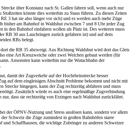
r Strecke über Konstanz nach St. Gallen fahren soll, wenn auch nur
u Stoßzeiten könnte dies weiterhin zu Staus führen. Zu diesen Zeiten
r RE 3 hat sie also länger vor sich) und es werden auch mehr Züge
halb bisher am Bahnhof in Waldshut zwischen 7 und 8 Uhr jeder Zug
m in den Bahnhof einfahren wollen als Platz ist. Des weiteren muss
 der RB 30 aus Lauchringen zurück gefahren ist) und auf dem
beiden RBs belegt.
 dort die RB 35 abzweigt. Aus Richtung Waldshut wird dort das Gleis
also eine Art Kreuzweiche oder zwei Weichen gebaut werden (für
n kann. Ansonsten kann weiterhin nur die Wutachbahn der
.
hut, damit der Zugverkehr auf der Hochrheinstrecke besser
r Zug auf dem eingleisigen Abschnitt Probleme bekommt und nicht mit
en Strecke hingegen, kann der Zug rechtzeitig abfahren und muss
enötigt. Zusätzlich würde es auch eine regelmäßige Zugverbindung
ur, dass sie rechtzeitig von Erzingen nach Waldshut zurückfährt.
 bei der ÖPNV-Nutzung und Stress auslösen kann, sondern vor allem
 der Schweiz die Züge zumindest in großen Bahnhöfen starre
of und Schaffhausen, die wichtige Zubringer zu anderen Schweizer