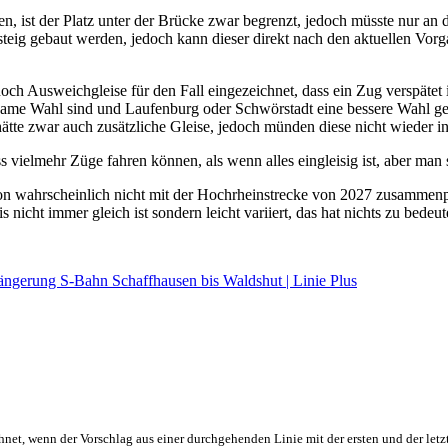
fen, ist der Platz unter der Brücke zwar begrenzt, jedoch müsste nur 
teig gebaut werden, jedoch kann dieser direkt nach den aktuellen Vor
och Ausweichgleise für den Fall eingezeichnet, dass ein Zug verspäte
tsame Wahl sind und Laufenburg oder Schwörstadt eine bessere Wahl g
hätte zwar auch zusätzliche Gleise, jedoch münden diese nicht wieder in
vielmehr Züge fahren können, als wenn alles eingleisig ist, aber man sp
n wahrscheinlich nicht mit der Hochrheinstrecke von 2027 zusammenpas
icht immer gleich ist sondern leicht variiert, das hat nichts zu bedeut
ngerung S-Bahn Schaffhausen bis Waldshut | Linie Plus
hnet, wenn der Vorschlag aus einer durchgehenden Linie mit der ersten und der letz