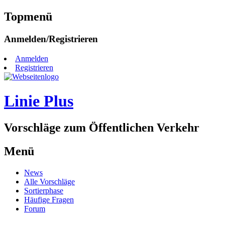
Topmenü
Zum
Anmelden/Registrieren
Inhalt
springen
Anmelden
Registrieren
Linie Plus
Vorschläge zum Öffentlichen Verkehr
Menü
Zum
News
Inhalt
Alle Vorschläge
springen
Sortierphase
Häufige Fragen
Forum