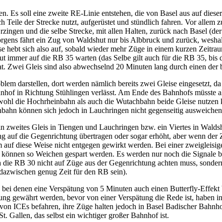
n. Es soll eine zweite RE-Linie entstehen, die von Basel aus auf diese
Teile der Strecke nutzt, aufgerüstet und stündlich fahren. Vor allem z
rzingen und die selbe Strecke, mit allen Halten, zurück nach Basel (de
 morgens fährt ein Zug von Waldshut nur bis Albbruck und zurück, wes
e hebt sich also auf, sobald wieder mehr Züge in einem kurzen Zeitrau
t immer auf die RB 35 warten (das Selbe gilt auch für die RB 35, bis
t. Zwei Gleis sind also abwechselnd 20 Minuten lang durch einen der 
em darstellen, dort werden nämlich bereits zwei Gleise eingesetzt, da
ahnhof in Richtung Stühlingen verlässt. Am Ende des Bahnhofs müsste 
 sowohl die Hochrheinbahn als auch die Wutachbahn beide Gleise nutze
ahn können sich jedoch in Lauchringen nicht gegenseitig ausweichen
in zweites Gleis in Tiengen und Lauchringen bzw. ein Viertes in Walds
tung auf die Gegenrichtung übertragen oder sogar erhöht, aber wenn de
auf diese Weise nicht entgegen gewirkt werden. Bei einer zweigleisig
 können so Weichen gespart werden. Es werden nur noch die Signale b
die RB 30 nicht auf Züge aus der Gegenrichtung achten muss, sondern n
 dazwischen genug Zeit für den RB sein).
 bei denen eine Verspätung von 5 Minuten auch einen Butterfly-Effekt
g gewährt werden, bevor von einer Verspätung die Rede ist, haben in
 von ICEs befahren, ihre Züge halten jedoch in Basel Badischer Bahnh
. Gallen, das selbst ein wichtiger großer Bahnhof ist.