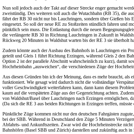
Nun soll jedoch auch der Takt auf dieser Strecke enger gemacht werde
zweistündig. Des weiteren soll auch die Wutachbahn (RB 35), die auch 
fährt der RB 30 nicht nur bis Lauchringen, sondern über Gießen bis E
eingesetzt. So soll der neue RE zu Stoßzeiten stündlich fahren und
pünktlich sein muss. Die Entlastung durch die neuen Begegnungsgleis
die verlängerte RB 30 in Richtung Lauchringen in Zukunft in Waldshu
Rückweg 20 Minuten in Waldshut warten bis der RE 3 sie überholt ha
Zudem könnte auch der Ausbau des Bahnhofs in Lauchringen ein Probl
geteilt und Gleis 1 führt Richtung Erzingen, während Gleis 2 den B
Option 2 ist der parallele Abschnitt wahrscheinlich zu kurz), damit
Hochrheinbahn „ausweichen“, die verschiedenen Züge der Hochrheinb
Aus diesen Gründen bin ich der Meinung, dass es mehr braucht, als e
funktioniert. Wie gesagt wird dadurch nicht die vollständige Verspä
voller Geschwindigkeit weiterfahren kann, dann kann diesem Problem 
kaum auf die verspäteten Züge aus der Gegenrichtung achten. Zudem
von Waldshut/Basel über Lauchringen nach Erzingen ermöglichen, da 
(Da sich die RE 3 aus beiden Richtungen in Erzingen treffen, müsste
Pünktliche Züge kommen nicht nur den deutschen Fahrgästen zugute,
bei der SBB. Während in Deutschland den Züge 5 Minuten Verzögerun
Abfahrts- und Ankunftszeiten. Zwar wird die Hochrheinstrecke nicht
Bahnhöfen (Basel SBB und Zürich) darstellen und zukünftig auch in St