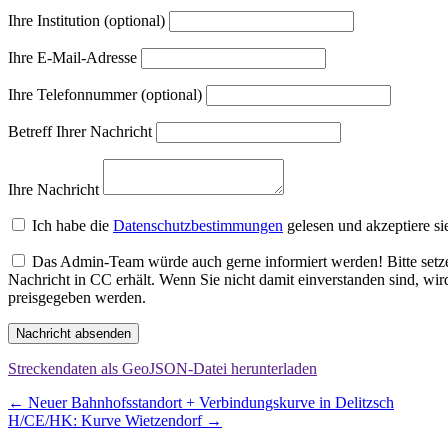
Ihre Institution (optional)
Ihre E-Mail-Adresse
Ihre Telefonnummer (optional)
Betreff Ihrer Nachricht
Ihre Nachricht
Ich habe die
Datenschutzbestimmungen
gelesen und akzeptiere si
Das Admin-Team würde auch gerne informiert werden! Bitte setzen
Nachricht in CC erhält. Wenn Sie nicht damit einverstanden sind, wi
preisgegeben werden.
Nachricht absenden
Streckendaten als GeoJSON-Datei herunterladen
Beitragsnavigation
←
Neuer Bahnhofsstandort + Verbindungskurve in Delitzsch
H/CE/HK: Kurve Wietzendorf
→