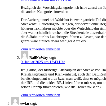
Bezüglich der Vorschlagskategorie, ich habe zuerst darü
die andere Kategorie sinnvoller.
Der Aarbergtunnel bei Waldshut ist zwar garnicht Teil d
Streckenteil Lauchringen-Erzingen, der derzeit ohne Regi
höheren Takt fahren möchte oder die Wutachtalbahn rich
aber wahrscheinlich reichen, die Streckenteile ausserhal
die S-Bahn nur bis Lauchringen fahren zu lassen, wo da
ganze wäre einfach etwas weniger Attraktiv.
Zum Antworten anmelden
RailNoWay
sagt:
9. Januar 2025 um 13:43 Uhr
Ich glaube, der bisherige Ausbauplan der Strecke von Ba
Kreistagsgebäude und Krankenhaus), auch den Bau/Reakt
bereits eingeplant wurde bzw. man weiß, dass er möglich
der IRE und die beiden RB-Linien fahren müssen, um den 
selben Prinzip funktionieren, wie die Höllental-Bahn).
Zum Antworten anmelden
sevku
sagt: