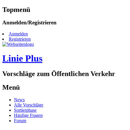
Topmenü
Zum
Anmelden/Registrieren
Inhalt
springen
Anmelden
Registrieren
Linie Plus
Vorschläge zum Öffentlichen Verkehr
Menü
Zum
News
Inhalt
Alle Vorschläge
springen
Sortierphase
Häufige Fragen
Forum