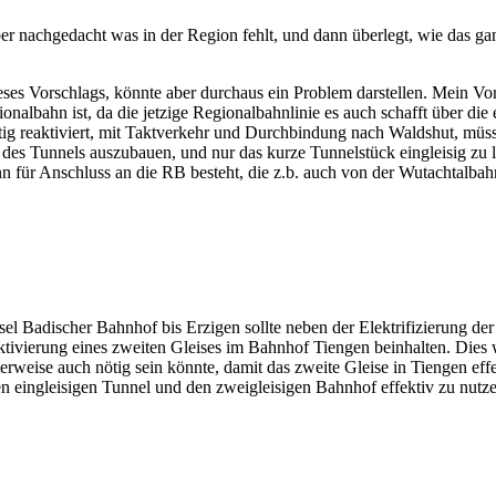
ber nachgedacht was in der Region fehlt, und dann überlegt, wie das 
ieses Vorschlags, könnte aber durchaus ein Problem darstellen. Mein V
onalbahn ist, da die jetzige Regionalbahnlinie es auch schafft über die
tig reaktiviert, mit Taktverkehr und Durchbindung nach Waldshut, mü
b des Tunnels auszubauen, und nur das kurze Tunnelstück eingleisig zu l
nn für Anschluss an die RB besteht, die z.b. auch von der Wutachtal
sel Badischer Bahnhof bis Erzigen sollte neben der Elektrifizierung d
ivierung eines zweiten Gleises im Bahnhof Tiengen beinhalten. Dies 
erweise auch nötig sein könnte, damit das zweite Gleise in Tiengen ef
eingleisigen Tunnel und den zweigleisigen Bahnhof effektiv zu nutzen