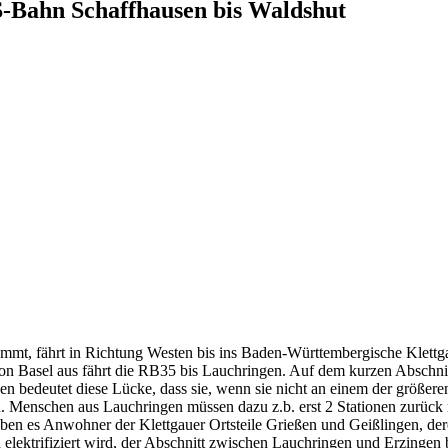
-Bahn Schaffhausen bis Waldshut
t, fährt in Richtung Westen bis ins Baden-Württembergische Klettgau
Von Basel aus fährt die RB35 bis Lauchringen. Auf dem kurzen Abschnitt
usen bedeutet diese Lücke, dass sie, wenn sie nicht an einem der grö
. Menschen aus Lauchringen müssen dazu z.b. erst 2 Stationen zurück 
haben es Anwohner der Klettgauer Ortsteile Grießen und Geißlingen, d
lektrifiziert wird, der Abschnitt zwischen Lauchringen und Erzingen bl