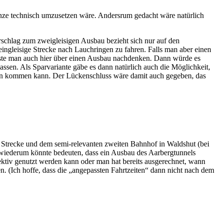
ganze technisch umzusetzen wäre. Andersrum gedacht wäre natürlich
orschlag zum zweigleisigen Ausbau bezieht sich nur auf den
 eingleisige Strecke nach Lauchringen zu fahren. Falls man aber einen
sste man auch hier über einen Ausbau nachdenken. Dann würde es
assen. Als Sparvariante gäbe es dann natürlich auch die Möglichkeit,
bahn kommen kann. Der Lückenschluss wäre damit auch gegeben, das
er Strecke und dem semi-relevanten zweiten Bahnhof in Waldshut (bei
wiederum könnte bedeuten, dass ein Ausbau des Aarbergtunnels
fektiv genutzt werden kann oder man hat bereits ausgerechnet, wann
. (Ich hoffe, dass die „angepassten Fahrtzeiten“ dann nicht nach dem