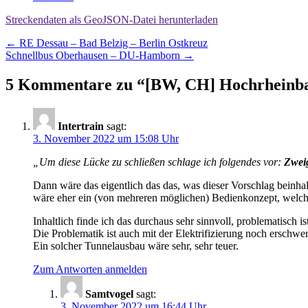
Streckendaten als GeoJSON-Datei herunterladen
Beitragsnavigation
←
RE Dessau – Bad Belzig – Berlin Ostkreuz
Schnellbus Oberhausen – DU-Hamborn
→
5 Kommentare zu “
[BW, CH] Hochrheinba
Intertrain
sagt:
3. November 2022 um 15:08 Uhr
„Um diese Lücke zu schließen schlage ich folgendes vor:
Zwei
Dann wäre das eigentlich das das, was dieser Vorschlag beinhalt
wäre eher ein (von mehreren möglichen) Bedienkonzept, welches
Inhaltlich finde ich das durchaus sehr sinnvoll, problematisch
Die Problematik ist auch mit der Elektrifizierung noch erschwer
Ein solcher Tunnelausbau wäre sehr, sehr teuer.
Zum Antworten anmelden
Samtvogel
sagt:
3. November 2022 um 16:44 Uhr