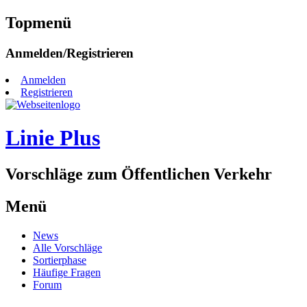
Topmenü
Zum
Anmelden/Registrieren
Inhalt
springen
Anmelden
Registrieren
Linie Plus
Vorschläge zum Öffentlichen Verkehr
Menü
Zum
News
Inhalt
Alle Vorschläge
springen
Sortierphase
Häufige Fragen
Forum