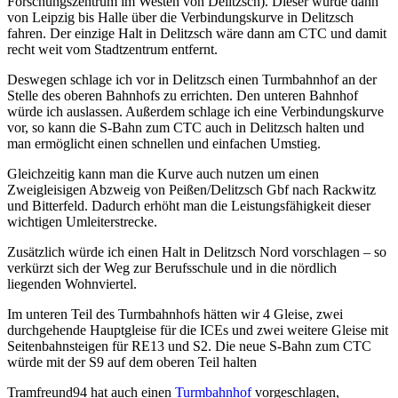
Forschungszentrum im Westen von Delitzsch). Dieser würde dann
von Leipzig bis Halle über die Verbindungskurve in Delitzsch
fahren. Der einzige Halt in Delitzsch wäre dann am CTC und damit
recht weit vom Stadtzentrum entfernt.
Deswegen schlage ich vor in Delitzsch einen Turmbahnhof an der
Stelle des oberen Bahnhofs zu errichten. Den unteren Bahnhof
würde ich auslassen. Außerdem schlage ich eine Verbindungskurve
vor, so kann die S-Bahn zum CTC auch in Delitzsch halten und
man ermöglicht einen schnellen und einfachen Umstieg.
Gleichzeitig kann man die Kurve auch nutzen um einen
Zweigleisigen Abzweig von Peißen/Delitzsch Gbf nach Rackwitz
und Bitterfeld. Dadurch erhöht man die Leistungsfähigkeit dieser
wichtigen Umleiterstrecke.
Zusätzlich würde ich einen Halt in Delitzsch Nord vorschlagen – so
verkürzt sich der Weg zur Berufsschule und in die nördlich
liegenden Wohnviertel.
Im unteren Teil des Turmbahnhofs hätten wir 4 Gleise, zwei
durchgehende Hauptgleise für die ICEs und zwei weitere Gleise mit
Seitenbahnsteigen für RE13 und S2. Die neue S-Bahn zum CTC
würde mit der S9 auf dem oberen Teil halten
Tramfreund94 hat auch einen
Turmbahnhof
vorgeschlagen,