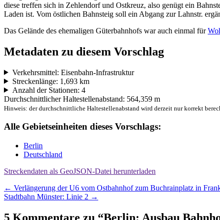
diese treffen sich in Zehlendorf und Ostkreuz, also genügt ein Bahns
Laden ist. Vom östlichen Bahnsteig soll ein Abgang zur Lahnstr. ergä
Das Gelände des ehemaligen Güterbahnhofs war auch einmal für
Woh
Metadaten zu diesem Vorschlag
Verkehrsmittel: Eisenbahn-Infrastruktur
Streckenlänge: 1,693 km
Anzahl der Stationen: 4
Durchschnittlicher Haltestellenabstand: 564,359 m
Hinweis: der durchschnittliche Haltestellenabstand wird derzeit nur korrekt berec
Alle Gebietseinheiten dieses Vorschlags:
Berlin
Deutschland
Streckendaten als GeoJSON-Datei herunterladen
Beitragsnavigation
←
Verlängerung der U6 vom Ostbahnhof zum Buchrainplatz in Frank
Stadtbahn Münster: Linie 2
→
5 Kommentare zu “
Berlin: Ausbau Bahnho