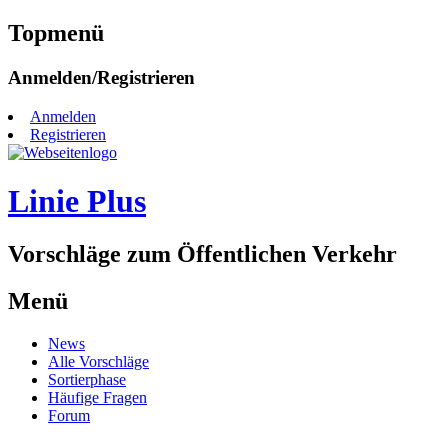
Topmenü
Zum
Anmelden/Registrieren
Inhalt
springen
Anmelden
Registrieren
Linie Plus
Vorschläge zum Öffentlichen Verkehr
Menü
Zum
News
Inhalt
Alle Vorschläge
springen
Sortierphase
Häufige Fragen
Forum