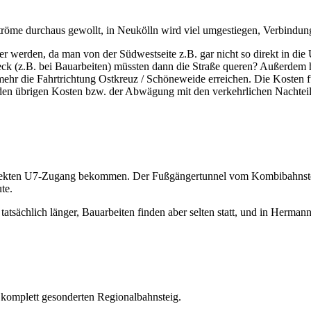
tröme durchaus gewollt, in Neukölln wird viel umgestiegen, Verbindung
er werden, da man von der Südwestseite z.B. gar nicht so direkt in d
 (z.B. bei Bauarbeiten) müssten dann die Straße queren? Außerdem h
ehr die Fahrtrichtung Ostkreuz / Schöneweide erreichen. Die Kosten f
n übrigen Kosten bzw. der Abwägung mit den verkehrlichen Nachteilen
direkten U7-Zugang bekommen. Der Fußgängertunnel vom Kombibahnste
te.
tsächlich länger, Bauarbeiten finden aber selten statt, und in Herman
 komplett gesonderten Regionalbahnsteig.