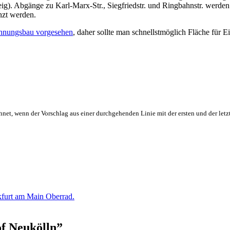
teig). Abgänge zu Karl-Marx-Str., Siegfriedstr. und Ringbahnstr. werd
nzt werden.
nungsbau vorgesehen
, daher sollte man schnellstmöglich Fläche für E
hnet, wenn der Vorschlag aus einer durchgehenden Linie mit der ersten und der letz
furt am Main Oberrad.
f Neukölln
”