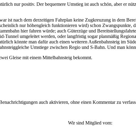
atürlich nur positiv. Der bequemere Umstieg ist auch schön, aber er nüt
Zwar ist nach dem derzeitigen Fahrplan keine Zugkreuzung in dem Berei
cheinlich nur höhengleich funktionieren wird) schon Zwangspunkte, da
tammbahn hier fahren würde; auch Güterzüge und Bereitstellungsfahrt
d-Tunnel umgeleitet werden, oder langfristig sogar planmäßig Region
atürlich könnte man dafür auch einen weiteren Außenbahnsteig im Sü
 bahnsteiggleiche Umstiege zwischen Regio und S-Bahn. Und man könnte
n zwei Gleise mit einem Mittelbahnsteig bekommt.
nachrichtigungen auch aktivieren, ohne einen Kommentar zu verfassen
Wir sind Mitglied vom: