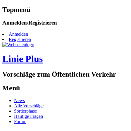
Topmenü
Zum
Anmelden/Registrieren
Inhalt
springen
Anmelden
Registrieren
Linie Plus
Vorschläge zum Öffentlichen Verkehr
Menü
Zum
News
Inhalt
Alle Vorschläge
springen
Sortierphase
Häufige Fragen
Forum