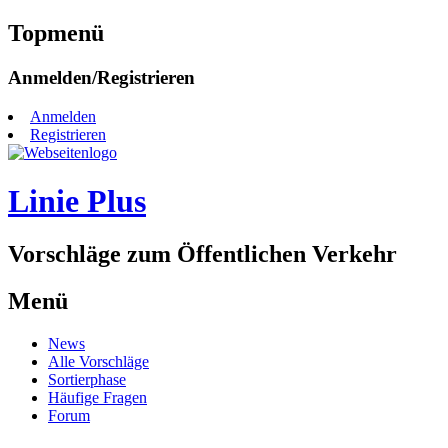
Topmenü
Zum
Anmelden/Registrieren
Inhalt
springen
Anmelden
Registrieren
Linie Plus
Vorschläge zum Öffentlichen Verkehr
Menü
Zum
News
Inhalt
Alle Vorschläge
springen
Sortierphase
Häufige Fragen
Forum