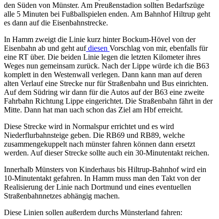
den Süden von Münster. Am Preußenstadion sollten Bedarfszüge
alle 5 Minuten bei Fußballspielen enden. Am Bahnhof Hiltrup geht
es dann auf die Eisenbahnstrecke.
In Hamm zweigt die Linie kurz hinter Bockum-Hövel von der
Eisenbahn ab und geht auf
diesen
Vorschlag von mir, ebenfalls für
eine RT über. Die beiden Linie legen die letzten Kilometer ihres
Weges nun gemeinsam zurück. Nach der Lippe würde ich die B63
komplett in den Westenwall verlegen. Dann kann man auf deren
alten Verlauf eine Strecke nur für Straßenbahn und Bus einrichten.
Auf dem Südring wir dann für die Autos auf der B63 eine zweite
Fahrbahn Richtung Lippe eingerichtet. Die Straßenbahn fährt in der
Mitte. Dann hat man uach schon das Ziel am Hbf erreicht.
Diese Strecke wird in Normalspur errichtet und es wird
Niederflurbahnsteige geben. Die RB69 und RB89, welche
zusammengekuppelt nach münster fahren können dann ersetzt
werden. Auf dieser Strecke sollte auch ein 30-Minutentakt reichen.
Innerhalb Münsters von Kinderhaus bis Hiltrup-Bahnhof wird ein
10-Minutentakt gefahren. In Hamm muss man den Takt von der
Realisierung der Linie nach Dortmund und eines eventuellen
Straßenbahnnetzes abhängig machen.
Diese Linien sollen außerdem durchs Münsterland fahren: