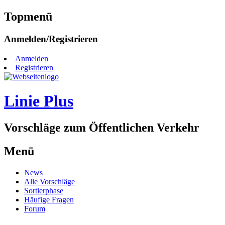
Topmenü
Zum
Anmelden/Registrieren
Inhalt
springen
Anmelden
Registrieren
Linie Plus
Vorschläge zum Öffentlichen Verkehr
Menü
Zum
News
Inhalt
Alle Vorschläge
springen
Sortierphase
Häufige Fragen
Forum