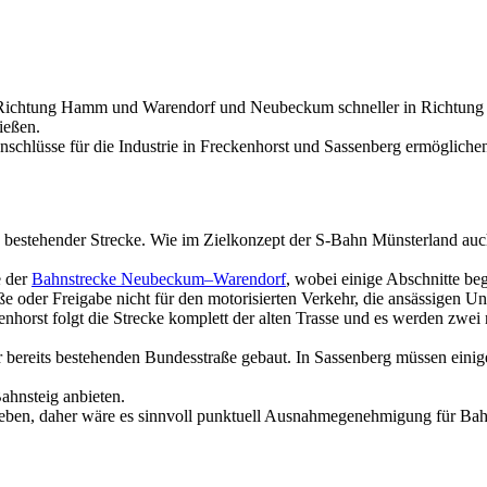
in Richtung Hamm und Warendorf und Neubeckum schneller in Richtung 
ießen.
nschlüsse für die Industrie in Freckenhorst und Sassenberg ermögliche
bestehender Strecke. Wie im Zielkonzept der S-Bahn Münsterland auch s
e der
Bahnstrecke Neubeckum–Warendorf
, wobei einige Abschnitte beg
aße oder Freigabe nicht für den motorisierten Verkehr, die ansässigen
kenhorst folgt die Strecke komplett der alten Trasse und es werden zwei
bereits bestehenden Bundesstraße gebaut. In Sassenberg müssen einige
ahnsteig anbieten.
 geben, daher wäre es sinnvoll punktuell Ausnahmegenehmigung für Ba