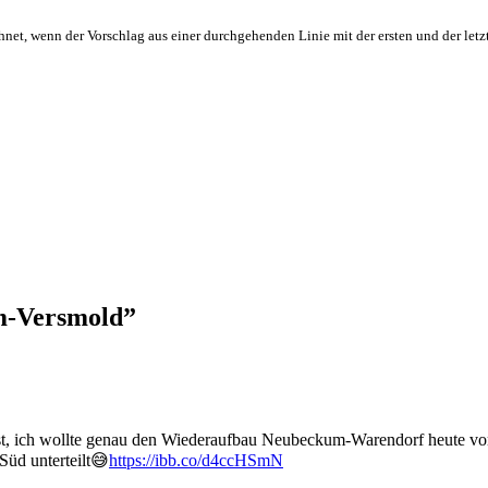
hnet, wenn der Vorschlag aus einer durchgehenden Linie mit der ersten und der letz
m-Versmold
”
t, ich wollte genau den Wiederaufbau Neubeckum-Warendorf heute vors
Süd unterteilt😅
https://ibb.co/d4ccHSmN