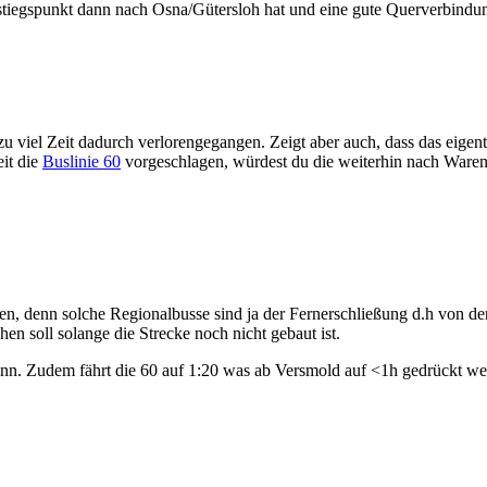
tiegspunkt dann nach Osna/Gütersloh hat und eine gute Querverbindung
lzu viel Zeit dadurch verlorengegangen. Zeigt aber auch, dass das eigentl
eit die
Buslinie 60
vorgeschlagen, würdest du die weiterhin nach Waren
n, denn solche Regionalbusse sind ja der Fernerschließung d.h von den 
n soll solange die Strecke noch nicht gebaut ist.
inn. Zudem fährt die 60 auf 1:20 was ab Versmold auf <1h gedrückt w