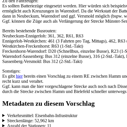
Zu den Fahrzeugen:
Es sollten Batteriezüge eingesetzt werden. Hier würden sich beispie
ermöglicht auch Kreuzungen in Warendorf. Da die Werkstatt der Ba
dann in Neubeckum, Warendorf und ggf. Versmold möglich (bspw. weil 
Ggf. können die Züge auch als Verlängerung der Strecke Münster
Bereits bestehende Busrouten:
Neubeckum-Ennigerloh: 361, 362, R61, R63
Ennigerloh-Westkirchen: 461 (3 Fahrten pro Tag, Mittags), 462, R63 
Westkirchen-Freckenhorst: R63 (1-Std.-Takt)
Freckenhorst-Warendorf: D20 (Schnellbus, einzelne Busse), R23 (1-Std
Warendorf-Sassenberg: Bus 312 (einzelne Busse), 316 (2-Std.-Takt),
Sassenberg-Versmold: Bus 312 (2-Std.-Takt)
Sonstiges:
Es gibt
hier
bereits einen Vorschlag zu einem RE zwischen Hamm und W
recht kurz und veraltet.
Ggf. kann man die hier vorgeschlagene Strecke auch noch nach Diss
durch die Strecke zwischen Hamm und Bielefeld schneller unterwegs i
Metadaten zu diesem Vorschlag
Verkehrsmittel: Eisenbahn-Infrastruktur
Streckenlänge: 52,962 km
Anzahl der Stationen: 11