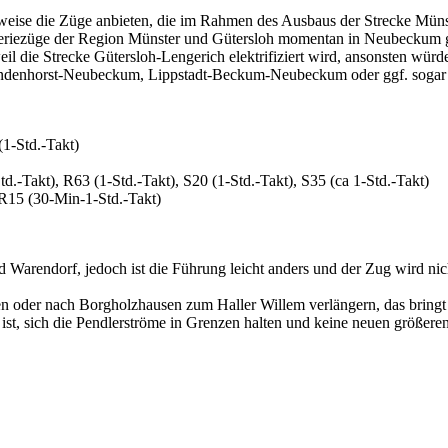
lsweise die Züge anbieten, die im Rahmen des Ausbaus der Strecke Mün
tteriezüge der Region Münster und Gütersloh momentan in Neubeckum 
die Strecke Gütersloh-Lengerich elektrifiziert wird, ansonsten würde
-Sendenhorst-Neubeckum, Lippstadt-Beckum-Neubeckum oder ggf. so
(1-Std.-Takt)
.-Takt), R63 (1-Std.-Takt), S20 (1-Std.-Takt), S35 (ca 1-Std.-Takt)
 R15 (30-Min-1-Std.-Takt)
arendorf, jedoch ist die Führung leicht anders und der Zug wird nic
en oder nach Borgholzhausen zum Haller Willem verlängern, das brin
st, sich die Pendlerströme in Grenzen halten und keine neuen größere