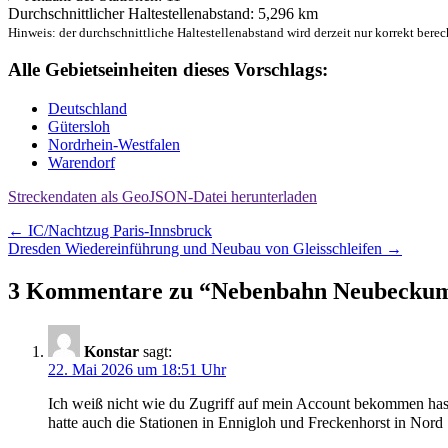
Durchschnittlicher Haltestellenabstand: 5,296 km
Hinweis: der durchschnittliche Haltestellenabstand wird derzeit nur korrekt berec
Alle Gebietseinheiten dieses Vorschlags:
Deutschland
Gütersloh
Nordrhein-Westfalen
Warendorf
Streckendaten als GeoJSON-Datei herunterladen
Beitragsnavigation
←
IC/Nachtzug Paris-Innsbruck
Dresden Wiedereinführung und Neubau von Gleisschleifen
→
3 Kommentare zu “
Nebenbahn Neubecku
Konstar
sagt:
22. Mai 2026 um 18:51 Uhr
Ich weiß nicht wie du Zugriff auf mein Account bekommen has
hatte auch die Stationen in Ennigloh und Freckenhorst in Nord 