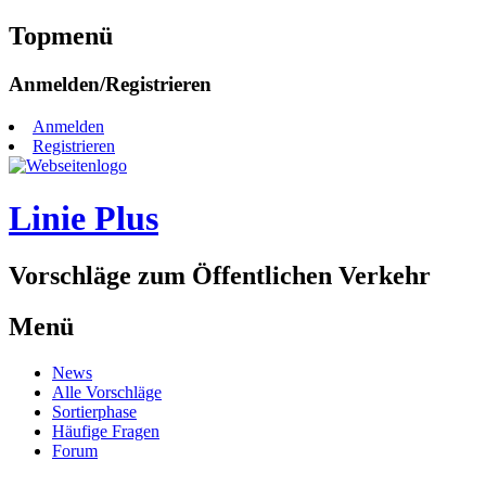
Topmenü
Zum
Anmelden/Registrieren
Inhalt
springen
Anmelden
Registrieren
Linie Plus
Vorschläge zum Öffentlichen Verkehr
Menü
Zum
News
Inhalt
Alle Vorschläge
springen
Sortierphase
Häufige Fragen
Forum