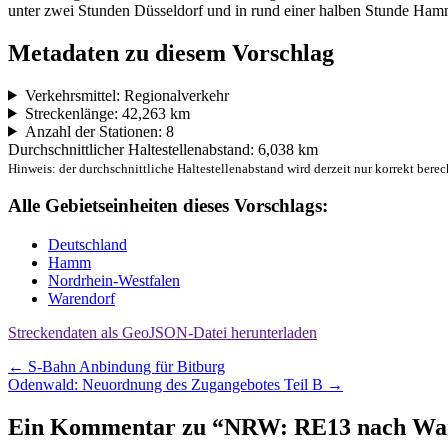
unter zwei Stunden Düsseldorf und in rund einer halben Stunde Ham
Metadaten zu diesem Vorschlag
Verkehrsmittel: Regionalverkehr
Streckenlänge: 42,263 km
Anzahl der Stationen: 8
Durchschnittlicher Haltestellenabstand: 6,038 km
Hinweis: der durchschnittliche Haltestellenabstand wird derzeit nur korrekt berec
Alle Gebietseinheiten dieses Vorschlags:
Deutschland
Hamm
Nordrhein-Westfalen
Warendorf
Streckendaten als GeoJSON-Datei herunterladen
Beitragsnavigation
←
S-Bahn Anbindung für Bitburg
Odenwald: Neuordnung des Zugangebotes Teil B
→
Ein Kommentar zu “
NRW: RE13 nach Wa