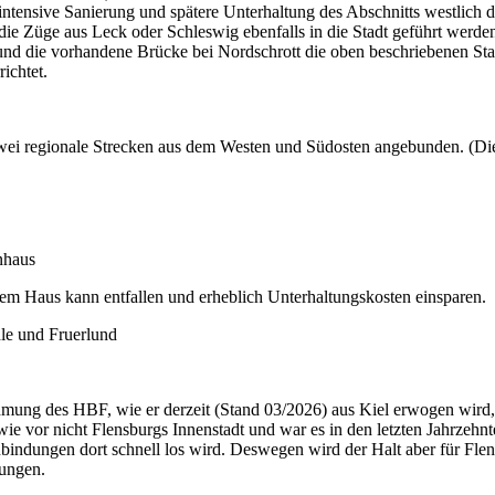
nintensive Sanierung und spätere Unterhaltung des Abschnitts westlich 
e Züge aus Leck oder Schleswig ebenfalls in die Stadt geführt werde
d die vorhandene Brücke bei Nordschrott die oben beschriebenen Sta
ichtet.
zwei regionale Strecken aus dem Westen und Südosten angebunden. (Di
nhaus
em Haus kann entfallen und erheblich Unterhaltungskosten einsparen.
le und Fruerlund
g des HBF, wie er derzeit (Stand 03/2026) aus Kiel erwogen wird, ist
h wie vor nicht Flensburgs Innenstadt und war es in den letzten Jahrze
ndungen dort schnell los wird. Deswegen wird der Halt aber für Flensb
zungen.