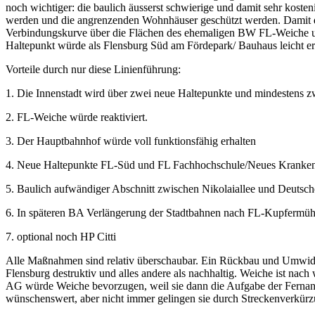
noch wichtiger: die baulich äusserst schwierige und damit sehr koste
werden und die angrenzenden Wohnhäuser geschützt werden. Damit di
Verbindungskurve über die Flächen des ehemaligen BW FL-Weiche un
Haltepunkt würde als Flensburg Süd am Fördepark/ Bauhaus leicht err
Vorteile durch nur diese Linienführung:
1. Die Innenstadt wird über zwei neue Haltepunkte und mindestens 
2. FL-Weiche würde reaktiviert.
3. Der Hauptbahnhof würde voll funktionsfähig erhalten
4. Neue Haltepunkte FL-Süd und FL Fachhochschule/Neues Kranke
5. Baulich aufwändiger Abschnitt zwischen Nikolaiallee und Deutsch
6. In späteren BA Verlängerung der Stadtbahnen nach FL-Kupfermüh
7. optional noch HP Citti
Alle Maßnahmen sind relativ überschaubar. Ein Rückbau und Umwidmun
Flensburg destruktiv und alles andere als nachhaltig. Weiche ist nac
AG würde Weiche bevorzugen, weil sie dann die Aufgabe der Fernanbi
wünschenswert, aber nicht immer gelingen sie durch Streckenverkür