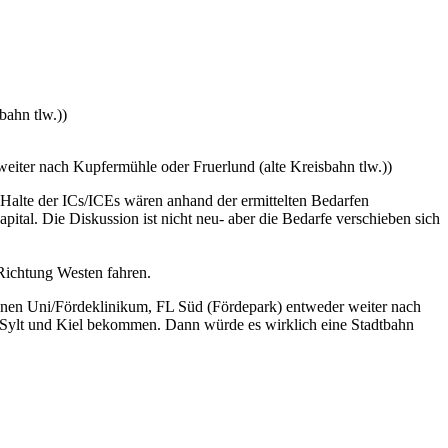
ahn tlw.))
r nach Kupfermühle oder Fruerlund (alte Kreisbahn tlw.))
 Halte der ICs/ICEs wären anhand der ermittelten Bedarfen
ital. Die Diskussion ist nicht neu- aber die Bedarfe verschieben sich
ichtung Westen fahren.
ionen Uni/Fördeklinikum, FL Süd (Fördepark) entweder weiter nach
l/Sylt und Kiel bekommen. Dann würde es wirklich eine Stadtbahn