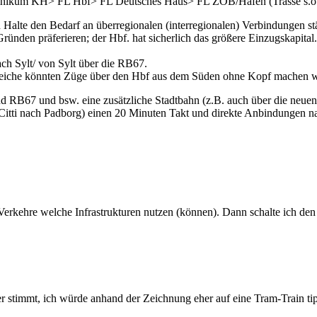
um KH> FL Hbf> FL Deutsches Haus> FL ZOB/Hafen (Trasse s.o. ggf.
Halte den Bedarf an überregionalen (interregionalen) Verbindungen st
Gründen präferieren; der Hbf. hat sicherlich das größere Einzugskapital.
ch Sylt/ von Sylt über die RB67.
iche könnten Züge über den Hbf aus dem Süden ohne Kopf machen we
d RB67 und bsw. eine zusätzliche Stadtbahn (z.B. auch über die neuen
 Citti nach Padborg) einen 20 Minuten Takt und direkte Anbindungen 
erkehre welche Infrastrukturen nutzen (können). Dann schalte ich den 
er stimmt, ich würde anhand der Zeichnung eher auf eine Tram-Train ti