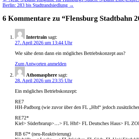
Beitragsnavigation
Berlin: 283 bis Stadtrandsiedlung
→
6 Kommentare zu “
Flensburg Stadtbahn 2
Intertrain
sagt:
27. April 2026 um 13:44 Uhr
Wie sähe denn dann ein mögliches Betriebskonzept aus?
Zum Antworten anmelden
Athomasphere
sagt:
28. April 2026 um 23:35 Uhr
Ein mögliches Betriebskonzept:
RE7
HH-Padborg (wie zuvor über den FL „Hbf“ jedoch zusätzliche
RE72*
Kiel> Süderbrarup>…> FL Hbf> FL Deutsches Haus> FL ZOB/Haf
RB 67* (neu-Reaktivierung)