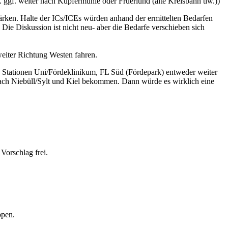
 weiter nach Kupfermühle oder Fruerlund (alte Kreisbahn tlw.))
ärken. Halte der ICs/ICEs würden anhand der ermittelten Bedarfen
 Die Diskussion ist nicht neu- aber die Bedarfe verschieben sich
iter Richtung Westen fahren.
 Stationen Uni/Fördeklinikum, FL Süd (Fördepark) entweder weiter
nach Niebüll/Sylt und Kiel bekommen. Dann würde es wirklich eine
Vorschlag frei.
ppen.