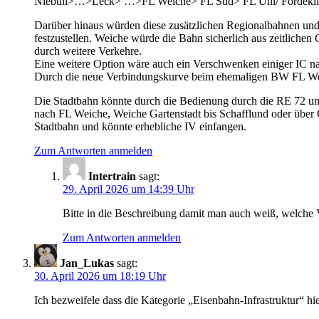
Niebüll>…>Leck> …>FL Weiche> FL Süd> FL Uni/ Fördeklinik
Darüber hinaus würden diese zusätzlichen Regionalbahnen und 
festzustellen. Weiche würde die Bahn sicherlich aus zeitlichen 
durch weitere Verkehre.
Eine weitere Option wäre auch ein Verschwenken einiger IC na
Durch die neue Verbindungskurve beim ehemaligen BW FL We
Die Stadtbahn könnte durch die Bedienung durch die RE 72 un
nach FL Weiche, Weiche Gartenstadt bis Schafflund oder über
Stadtbahn und könnte erhebliche IV einfangen.
Zum Antworten anmelden
Intertrain
sagt:
29. April 2026 um 14:39 Uhr
Bitte in die Beschreibung damit man auch weiß, welche V
Zum Antworten anmelden
Jan_Lukas
sagt:
30. April 2026 um 18:19 Uhr
Ich bezweifele dass die Kategorie „Eisenbahn-Infrastruktur“ hi