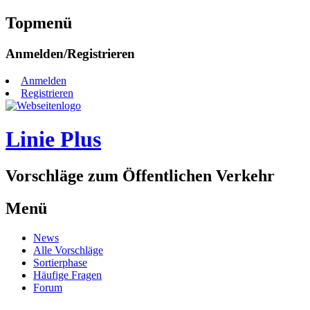
Topmenü
Zum
Anmelden/Registrieren
Inhalt
springen
Anmelden
Registrieren
Linie Plus
Vorschläge zum Öffentlichen Verkehr
Menü
Zum
News
Inhalt
Alle Vorschläge
springen
Sortierphase
Häufige Fragen
Forum