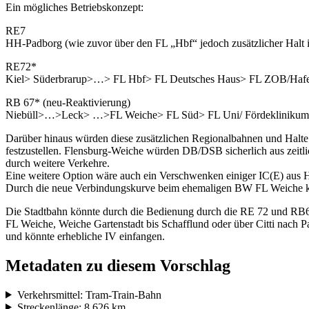
Ein mögliches Betriebskonzept:
RE7
HH-Padborg (wie zuvor über den FL „Hbf“ jedoch zusätzlicher Halt
RE72*
Kiel> Süderbrarup>…> FL Hbf> FL Deutsches Haus> FL ZOB/Hafen (Tr
RB 67* (neu-Reaktivierung)
Niebüll>…>Leck> …>FL Weiche> FL Süd> FL Uni/ Fördeklinikum KH>
Darüber hinaus würden diese zusätzlichen Regionalbahnen und Halte 
festzustellen. Flensburg-Weiche würden DB/DSB sicherlich aus zeitlic
durch weitere Verkehre.
Eine weitere Option wäre auch ein Verschwenken einiger IC(E) aus 
Durch die neue Verbindungskurve beim ehemaligen BW FL Weiche k
Die Stadtbahn könnte durch die Bedienung durch die RE 72 und RB67
FL Weiche, Weiche Gartenstadt bis Schafflund oder über Citti nach
und könnte erhebliche IV einfangen.
Metadaten zu diesem Vorschlag
Verkehrsmittel: Tram-Train-Bahn
Streckenlänge: 8,626 km