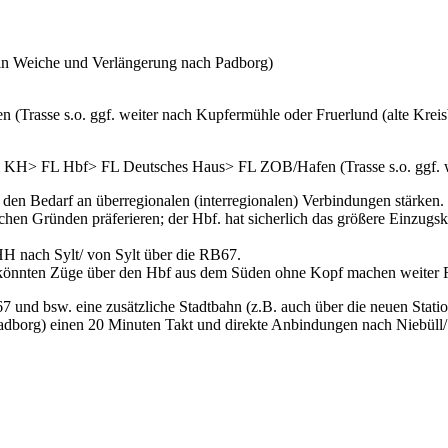
 in Weiche und Verlängerung nach Padborg)
asse s.o. ggf. weiter nach Kupfermühle oder Fruerlund (alte Kreisb
 FL Hbf> FL Deutsches Haus> FL ZOB/Hafen (Trasse s.o. ggf. weite
den Bedarf an überregionalen (interregionalen) Verbindungen stärken.
hen Gründen präferieren; der Hbf. hat sicherlich das größere Einzugskap
HH nach Sylt/ von Sylt über die RB67.
önnten Züge über den Hbf aus dem Süden ohne Kopf machen weiter R
 und bsw. eine zusätzliche Stadtbahn (z.B. auch über die neuen Stat
 Padborg) einen 20 Minuten Takt und direkte Anbindungen nach Niebül