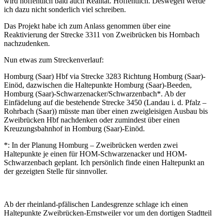
wird hoffentlich bald auch Realität. Hoffentlich. Deswegen werde
ich dazu nicht sonderlich viel schreiben.
Das Projekt habe ich zum Anlass genommen über eine
Reaktivierung der Strecke 3311 von Zweibrücken bis Hornbach
nachzudenken.
Nun etwas zum Streckenverlauf:
Homburg (Saar) Hbf via Strecke 3283 Richtung Homburg (Saar)-
Einöd, dazwischen die Haltepunkte Homburg (Saar)-Beeden,
Homburg (Saar)-Schwarzenacker/Schwarzenbach*. Ab der
Einfädelung auf die bestehende Strecke 3450 (Landau i. d. Pfalz –
Rohrbach (Saar)) müsste man über einen zweigleisigen Ausbau bis
Zweibrücken Hbf nachdenken oder zumindest über einen
Kreuzungsbahnhof in Homburg (Saar)-Einöd.
*: In der Planung Homburg – Zweibrücken werden zwei
Haltepunkte je einen für HOM-Schwarzenacker und HOM-
Schwarzenbach geplant. Ich persönlich finde einen Haltepunkt an
der gezeigten Stelle für sinnvoller.
Ab der rheinland-pfälischen Landesgrenze schlage ich einen
Haltepunkte Zweibrücken-Ernstweiler vor um den dortigen Stadtteil