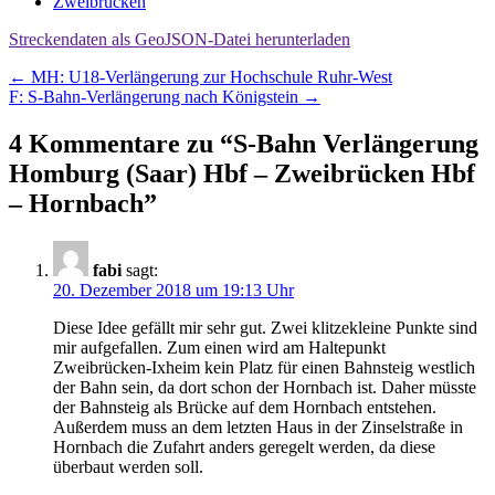
Zweibrücken
Streckendaten als GeoJSON-Datei herunterladen
Beitragsnavigation
←
MH: U18-Verlängerung zur Hochschule Ruhr-West
F: S-Bahn-Verlängerung nach Königstein
→
4 Kommentare zu “
S-Bahn Verlängerung
Homburg (Saar) Hbf – Zweibrücken Hbf
– Hornbach
”
fabi
sagt:
20. Dezember 2018 um 19:13 Uhr
Diese Idee gefällt mir sehr gut. Zwei klitzekleine Punkte sind
mir aufgefallen. Zum einen wird am Haltepunkt
Zweibrücken-Ixheim kein Platz für einen Bahnsteig westlich
der Bahn sein, da dort schon der Hornbach ist. Daher müsste
der Bahnsteig als Brücke auf dem Hornbach entstehen.
Außerdem muss an dem letzten Haus in der Zinselstraße in
Hornbach die Zufahrt anders geregelt werden, da diese
überbaut werden soll.