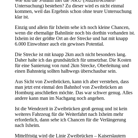
Wie soll die S-Bahn hier die NKU (Nutzen-Kosten-
Untersuchung) bestehen? Zu dieser wird es nicht einmal
kommen, weil das Ergebnis schon ohne teure Untersuchung
klar ist.
Einzig und allein für Ixheim sehe ich noch kleine Chancen,
wenn die ehemalige Bahnlinie noch bis dorthin vorhanden ist.
Ixheim ist der größte Ort an der Strecke und hat mit knapp
6.000 Einwohner auch ein gewisses Potential.
Die Strecke ist mit knapp 2km auch nicht besonders lang.
Daher halte ich das grundsätzlich für umsetzbar. Die Kosten
für eine Sanierung von rund 2km Strecke, Oberleitung und
einen Bahnsteig sollten halbwegs überschaubar sein.
Aus Sicht von Zweibrücken, kann ich aber verstehen, dass
man jetzt erst einmal den Bahnhof von Zweibrücken an
Homburg anschließen möchte. Das war schwer genug. Alles
andere kann man im Nachgang noch angehen.
Ist die Wendezeit in Zweibrücken groß genug und ist kein
weiteres Fahrzeug für die Weiterfahrt nach Ixheim mehr
erforderlich, dann sehe ich Chancen für die Verlängerung
nach Ixheim.
Mittelfristig wird die Linie Zweibrücken – Kaiserslautern