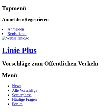
Topmenü
Zum
Anmelden/Registrieren
Inhalt
springen
Anmelden
Registrieren
Linie Plus
Vorschläge zum Öffentlichen Verkehr
Menü
Zum
News
Inhalt
Alle Vorschläge
springen
Sortierphase
Häufige Fragen
Forum