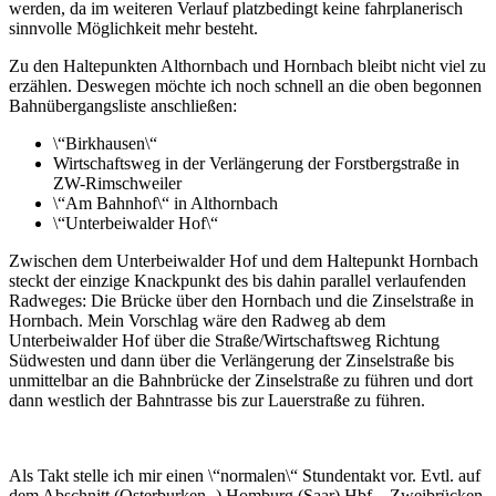
werden, da im weiteren Verlauf platzbedingt keine fahrplanerisch
sinnvolle Möglichkeit mehr besteht.
Zu den Haltepunkten Althornbach und Hornbach bleibt nicht viel zu
erzählen. Deswegen möchte ich noch schnell an die oben begonnen
Bahnübergangsliste anschließen:
\“Birkhausen\“
Wirtschaftsweg in der Verlängerung der Forstbergstraße in
ZW-Rimschweiler
\“Am Bahnhof\“ in Althornbach
\“Unterbeiwalder Hof\“
Zwischen dem Unterbeiwalder Hof und dem Haltepunkt Hornbach
steckt der einzige Knackpunkt des bis dahin parallel verlaufenden
Radweges: Die Brücke über den Hornbach und die Zinselstraße in
Hornbach. Mein Vorschlag wäre den Radweg ab dem
Unterbeiwalder Hof über die Straße/Wirtschaftsweg Richtung
Südwesten und dann über die Verlängerung der Zinselstraße bis
unmittelbar an die Bahnbrücke der Zinselstraße zu führen und dort
dann westlich der Bahntrasse bis zur Lauerstraße zu führen.
Als Takt stelle ich mir einen \“normalen\“ Stundentakt vor. Evtl. auf
dem Abschnitt (Osterburken -) Homburg (Saar) Hbf – Zweibrücken