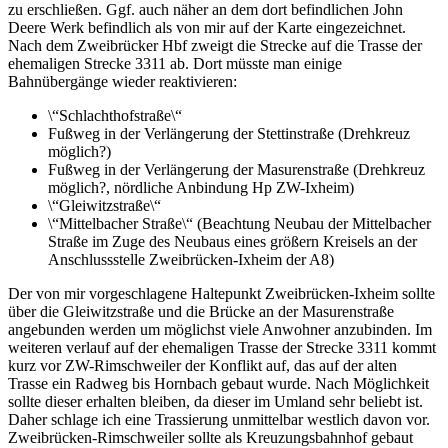
zu erschließen. Ggf. auch näher an dem dort befindlichen John
Deere Werk befindlich als von mir auf der Karte eingezeichnet.
Nach dem Zweibrücker Hbf zweigt die Strecke auf die Trasse der
ehemaligen Strecke 3311 ab. Dort müsste man einige
Bahnübergänge wieder reaktivieren:
\“Schlachthofstraße\“
Fußweg in der Verlängerung der Stettinstraße (Drehkreuz
möglich?)
Fußweg in der Verlängerung der Masurenstraße (Drehkreuz
möglich?, nördliche Anbindung Hp ZW-Ixheim)
\“Gleiwitzstraße\“
\“Mittelbacher Straße\“ (Beachtung Neubau der Mittelbacher
Straße im Zuge des Neubaus eines größern Kreisels an der
Anschlussstelle Zweibrücken-Ixheim der A8)
Der von mir vorgeschlagene Haltepunkt Zweibrücken-Ixheim sollte
über die Gleiwitzstraße und die Brücke an der Masurenstraße
angebunden werden um möglichst viele Anwohner anzubinden. Im
weiteren verlauf auf der ehemaligen Trasse der Strecke 3311 kommt
kurz vor ZW-Rimschweiler der Konflikt auf, das auf der alten
Trasse ein Radweg bis Hornbach gebaut wurde. Nach Möglichkeit
sollte dieser erhalten bleiben, da dieser im Umland sehr beliebt ist.
Daher schlage ich eine Trassierung unmittelbar westlich davon vor.
Zweibrücken-Rimschweiler sollte als Kreuzungsbahnhof gebaut