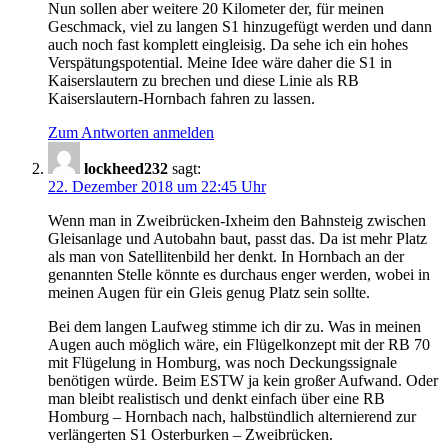
Nun sollen aber weitere 20 Kilometer der, für meinen
Geschmack, viel zu langen S1 hinzugefügt werden und dann
auch noch fast komplett eingleisig. Da sehe ich ein hohes
Verspätungspotential. Meine Idee wäre daher die S1 in
Kaiserslautern zu brechen und diese Linie als RB
Kaiserslautern-Hornbach fahren zu lassen.
Zum Antworten anmelden
lockheed232
sagt:
22. Dezember 2018 um 22:45 Uhr
Wenn man in Zweibrücken-Ixheim den Bahnsteig zwischen
Gleisanlage und Autobahn baut, passt das. Da ist mehr Platz
als man von Satellitenbild her denkt. In Hornbach an der
genannten Stelle könnte es durchaus enger werden, wobei in
meinen Augen für ein Gleis genug Platz sein sollte.
Bei dem langen Laufweg stimme ich dir zu. Was in meinen
Augen auch möglich wäre, ein Flügelkonzept mit der RB 70
mit Flügelung in Homburg, was noch Deckungssignale
benötigen würde. Beim ESTW ja kein großer Aufwand. Oder
man bleibt realistisch und denkt einfach über eine RB
Homburg – Hornbach nach, halbstündlich alternierend zur
verlängerten S1 Osterburken – Zweibrücken.