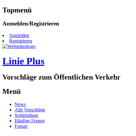
Topmenü
Zum
Anmelden/Registrieren
Inhalt
springen
Anmelden
Registrieren
Linie Plus
Vorschläge zum Öffentlichen Verkehr
Menü
Zum
News
Inhalt
Alle Vorschläge
springen
Sortierphase
Häufige Fragen
Forum