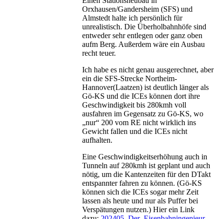
Einen Stationsneubau in
Orxhausen/Gandersheim (SFS) und
Almstedt halte ich persönlich für
unrealistisch. Die Überholbahnhöfe sind
entweder sehr entlegen oder ganz oben
aufm Berg. Außerdem wäre ein Ausbau
recht teuer.
Ich habe es nicht genau ausgerechnet, aber
ein die SFS-Strecke Northeim-
Hannover(Laatzen) ist deutlich länger als
Gö-KS und die ICEs können dort ihre
Geschwindigkeit bis 280kmh voll
ausfahren im Gegensatz zu Gö-KS, wo
„nur“ 200 vom RE nicht wirklich ins
Gewicht fallen und die ICEs nicht
aufhalten.
Eine Geschwindigkeitserhöhung auch in
Tunneln auf 280kmh ist geplant und auch
nötig, um die Kantenzeiten für den DTakt
entspannter fahren zu können. (Gö-KS
können sich die ICEs sogar mehr Zeit
lassen als heute und nur als Puffer bei
Verspätungen nutzen.) Hier ein Link
dazu:
202405_Der_Eisenbahningenieur-