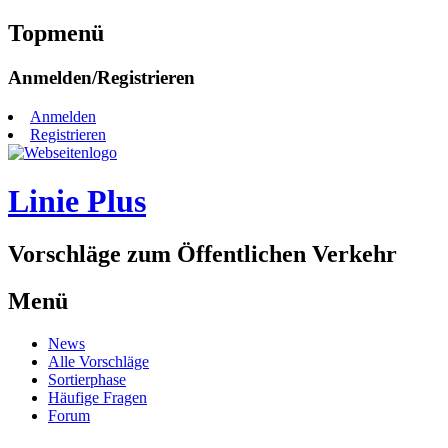
Topmenü
Zum
Anmelden/Registrieren
Inhalt
springen
Anmelden
Registrieren
Linie Plus
Vorschläge zum Öffentlichen Verkehr
Menü
Zum
News
Inhalt
Alle Vorschläge
springen
Sortierphase
Häufige Fragen
Forum