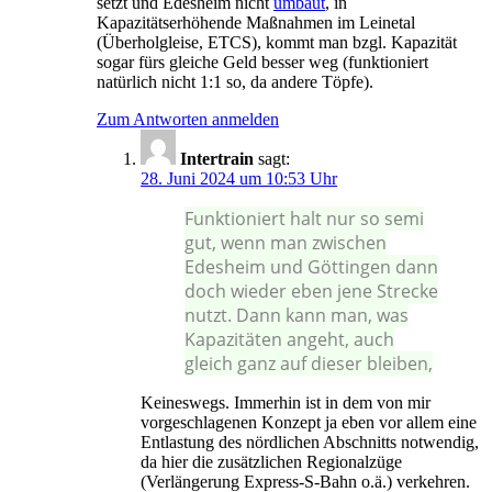
setzt und Edesheim nicht
umbaut
, in
Kapazitätserhöhende Maßnahmen im Leinetal
(Überholgleise, ETCS), kommt man bzgl. Kapazität
sogar fürs gleiche Geld besser weg (funktioniert
natürlich nicht 1:1 so, da andere Töpfe).
Zum Antworten anmelden
Intertrain
sagt:
28. Juni 2024 um 10:53 Uhr
Funktioniert halt nur so semi
gut, wenn man zwischen
Edesheim und Göttingen dann
doch wieder eben jene Strecke
nutzt. Dann kann man, was
Kapazitäten angeht, auch
gleich ganz auf dieser bleiben,
Keineswegs. Immerhin ist in dem von mir
vorgeschlagenen Konzept ja eben vor allem eine
Entlastung des nördlichen Abschnitts notwendig,
da hier die zusätzlichen Regionalzüge
(Verlängerung Express-S-Bahn o.ä.) verkehren.