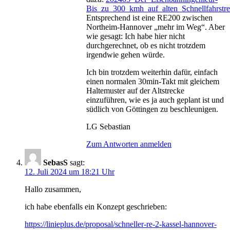
Bis_zu_300_kmh_auf_alten_Schnellfahrstr
Entsprechend ist eine RE200 zwischen
Northeim-Hannover „mehr im Weg“. Aber
wie gesagt: Ich habe hier nicht
durchgerechnet, ob es nicht trotzdem
irgendwie gehen würde.
Ich bin trotzdem weiterhin dafür, einfach
einen normalen 30min-Takt mit gleichem
Haltemuster auf der Altstrecke
einzuführen, wie es ja auch geplant ist und
südlich von Göttingen zu beschleunigen.
LG Sebastian
Zum Antworten anmelden
SebasS
sagt:
12. Juli 2024 um 18:21 Uhr
Hallo zusammen,
ich habe ebenfalls ein Konzept geschrieben:
https://linieplus.de/proposal/schneller-re-2-kassel-hannover-