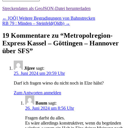
Streckendaten als GeoJSON-Datei herunterladen
Beitragsnavigation
←
[OÖ] Weitere Begradigungen von Bahnstrecken
RB 79 : Minden – Steinfeld(Oldb)
→
19 Kommentare zu “
Metropolregion-
Express Kassel – Göttingen – Hannover
über SFS
”
Jijzee
sagt:
25. Juni 2024 um 20:59 Uhr
Darf ich fragen wieso du nicht noch in Elze hälst?
Zum Antworten anmelden
Baum
sagt:
26. Juni 2024 um 8:56 Uhr
Fragen darfst du alles.
Es wäre allerdings konstruktiver, wenn du begründen