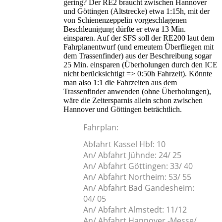
gering? Der RE2 braucht zwischen Hannover
und Göttingen (Altstrecke) etwa 1:15h, mit der
von Schienenzeppelin vorgeschlagenen
Beschleunigung dürfte er etwa 13 Min.
einsparen. Auf der SFS soll der RE200 laut dem
Fahrplanentwurf (und erneutem Überfliegen mit
dem Trassenfinder) aus der Beschreibung sogar
25 Min. einsparen (Überholungen durch den ICE
nicht berücksichtigt => 0:50h Fahrzeit). Könnte
man also 1:1 die Fahrzeiten aus dem
Trassenfinder anwenden (ohne Überholungen),
wäre die Zeitersparnis allein schon zwischen
Hannover und Göttingen beträchtlich.
Fahrplan:
Abfahrt Kassel Hbf: 10
An/ Abfahrt Jühnde: 24/ 25
An/ Abfahrt Göttingen: 33/ 40
An/ Abfahrt Northeim: 53/ 55
An/ Abfahrt Bad Gandesheim:
04/ 05
An/ Abfahrt Almstedt: 11/12
An/ Abfahrt Hannover -Messe/