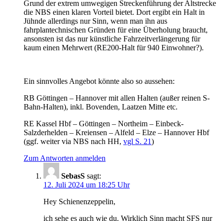
Grund der extrem umwegigen Streckenführung der Altstrecke
die NBS einen klaren Vorteil bietet. Dort ergibt ein Halt in
Jühnde allerdings nur Sinn, wenn man ihn aus
fahrplantechnischen Gründen für eine Überholung braucht,
ansonsten ist das nur künstliche Fahrzeitverlängerung für
kaum einen Mehrwert (RE200-Halt für 940 Einwohner?).
Ein sinnvolles Angebot könnte also so aussehen:
RB Göttingen – Hannover mit allen Halten (außer reinen S-
Bahn-Halten), inkl. Bovenden, Laatzen Mitte etc.
RE Kassel Hbf – Göttingen – Northeim – Einbeck-
Salzderhelden – Kreiensen – Alfeld – Elze – Hannover Hbf
(ggf. weiter via NBS nach HH,
vgl S. 21
)
Zum Antworten anmelden
SebasS
sagt:
12. Juli 2024 um 18:25 Uhr
Hey Schienenzeppelin,
ich sehe es auch wie du. Wirklich Sinn macht SFS nur