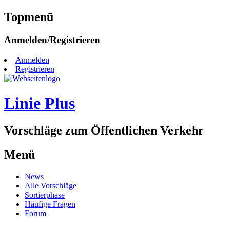
Topmenü
Zum
Anmelden/Registrieren
Inhalt
springen
Anmelden
Registrieren
Linie Plus
Vorschläge zum Öffentlichen Verkehr
Menü
Zum
News
Inhalt
Alle Vorschläge
springen
Sortierphase
Häufige Fragen
Forum