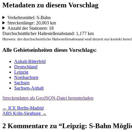
Metadaten zu diesem Vorschlag
Verkehrsmittel: S-Bahn
Streckenlänge: 20,003 km
Anzahl der Stationen: 18
Durchschnittlicher Haltestellenabstand: 1,177 km
Hinweis: der durchschnittliche Haltestellenabstand wird derzeit nur korrekt berec
Alle Gebietseinheiten dieses Vorschlags:
Anhalt-Bitterfeld
Deutschland
Leipzig
Nordsachsen
Sachsen
Sachsen-Anhalt
Streckendaten als GeoJSON-Datei herunterladen
Beitragsnavigation
←
ICE Berlin-Madrid
ABS Köln-Siegburg
→
2 Kommentare zu “
Leipzig: S-Bahn Möglic