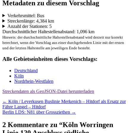
Metadaten zu diesem Vorschlag
Verkehrsmittel: Bus
Streckenlänge: 4,384 km
Anzahl der Stationen: 5
Durchschnittlicher Haltestellenabstand: 1,096 km
Hinweis: der durchschnittliche Haltestellenabstand wird derzeit nur korrekt
berechnet, wenn der Vorschlag aus einer durchgehenden Linie mit der ersten
und der letzten Haltestelle am jeweiligen Ende besteht.
Alle Gebietseinheiten dieses Vorschlags:
Deutschland
Köln
Nordrhein-Westfalen
Streckendaten als GeoJSON-Datei herunterladen
Beitragsnavigation
←
Köln / Leverkusen Buslinie Merkenich – Hitdorf als Ersatz zur
Fähre Langel – Hitdorf
Berlin LDS: N81 über Grossziethen
→
2 Kommentare zu “
Köln Worringen
Linie 120 Anschluss südliche