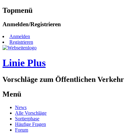
Topmenü
Zum
Anmelden/Registrieren
Inhalt
springen
Anmelden
Registrieren
Linie Plus
Vorschläge zum Öffentlichen Verkehr
Menü
Zum
News
Inhalt
Alle Vorschläge
springen
Sortierphase
Häufige Fragen
Forum