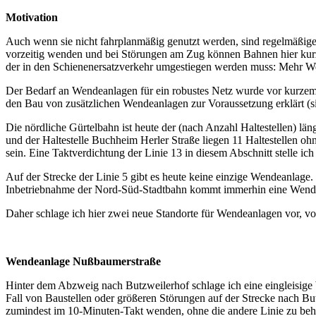
Motivation
Auch wenn sie nicht fahrplanmäßig genutzt werden, sind regelmäßig
vorzeitig wenden und bei Störungen am Zug können Bahnen hier kurzz
der in den Schienenersatzverkehr umgestiegen werden muss: Mehr We
Der Bedarf an Wendeanlagen für ein robustes Netz wurde vor kurzem 
den Bau von zusätzlichen Wendeanlagen zur Voraussetzung erklärt (
Die nördliche Gürtelbahn ist heute der (nach Anzahl Haltestellen) lä
und der Haltestelle Buchheim Herler Straße liegen 11 Haltestellen 
sein. Eine Taktverdichtung der Linie 13 in diesem Abschnitt stelle ich
Auf der Strecke der Linie 5 gibt es heute keine einzige Wendeanlage
Inbetriebnahme der Nord-Süd-Stadtbahn kommt immerhin eine Wendeanl
Daher schlage ich hier zwei neue Standorte für Wendeanlagen vor, von 
Wendeanlage Nußbaumerstraße
Hinter dem Abzweig nach Butzweilerhof schlage ich eine eingleisige
Fall von Baustellen oder größeren Störungen auf der Strecke nach Bu
zumindest im 10-Minuten-Takt wenden, ohne die andere Linie zu beh