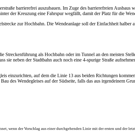
merstraße barrierefrei auszubauen. Im Zuge des barrierefreien Ausbaus
 hinter der Kreuzung eine Fahrspur wegfällt, damit der Platz für die W
elstrecke zur Hochbahn. Die Wendeanlage soll der Einfachheit halber a
ie Streckenführung als Hochbahn oder im Tunnel an den meisten Stelle
dass sie neben der Stadtbahn auch noch eine 4-spurige Straße aufnehmen
gleis einzurichten, auf dem die Linie 13 aus beiden Richtungen komm
au des Wendegleises auf der Südseite, falls das aus irgendeinem Grund
hnet, wenn der Vorschlag aus einer durchgehenden Linie mit der ersten und der letz