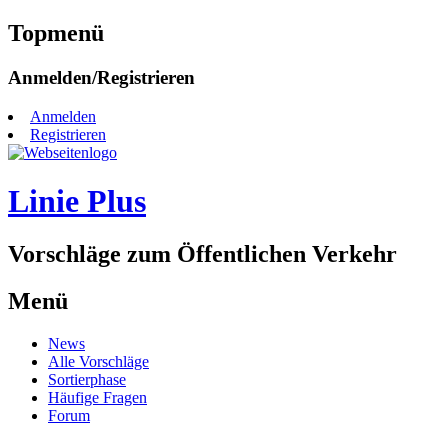
Topmenü
Zum
Anmelden/Registrieren
Inhalt
springen
Anmelden
Registrieren
Linie Plus
Vorschläge zum Öffentlichen Verkehr
Menü
Zum
News
Inhalt
Alle Vorschläge
springen
Sortierphase
Häufige Fragen
Forum