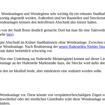
e Wendeanlagen und Wendegleise sehr wichtig für ein robustes Stadtb
eitig abgestellt werden. Außerdem sind bei Baustellen und Streckenst
ndeanlagen können den betroffenen Abschnitt also kürzer halten.
von der Stadt Bonn deutlich gemacht: Dort hat man für eine Taktverdi
siehe
hier
).
ngste Abschnitt im Kölner Stadtbahnnetz ohne Wendeanlage. Zwischen de
ohne Wendeanlage. Nach Realisierung der
neuen Haltestellen Niehler Str
 mir daher betrieblich schwierig vor.
. Nur eine Umleitung zur Haltestelle Melatengürtel kommt auf dieser L
age an der Haltestelle Marktstraße dazu, die Strecke wird dafür aber
den im Idealfall beide, aber mindestens eine realisiert werden sollte.
 Wendeanlage vor. Diese könnte von verspäteten/beschädigten Zügen so
tzweilerhof oder der nördlichen Gürtelbahn wäre diese Wendeanlage seh
indern.