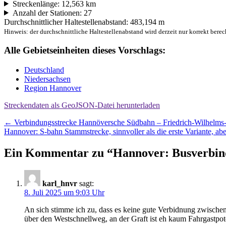
Streckenlänge: 12,563 km
Anzahl der Stationen: 27
Durchschnittlicher Haltestellenabstand: 483,194 m
Hinweis: der durchschnittliche Haltestellenabstand wird derzeit nur korrekt berec
Alle Gebietseinheiten dieses Vorschlags:
Deutschland
Niedersachsen
Region Hannover
Streckendaten als GeoJSON-Datei herunterladen
Beitragsnavigation
←
Verbindungsstrecke Hannöversche Südbahn – Friedrich-Wilhelm
Hannover: S-bahn Stammstrecke, sinnvoller als die erste Variante, ab
Ein Kommentar zu “
Hannover: Busverbin
karl_hnvr
sagt:
8. Juli 2025 um 9:03 Uhr
An sich stimme ich zu, dass es keine gute Verbidnung zwische
über den Westschnellweg, an der Graft ist eh kaum Fahrgastpote