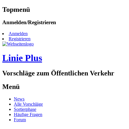
Topmenü
Zum
Anmelden/Registrieren
Inhalt
springen
Anmelden
Registrieren
Linie Plus
Vorschläge zum Öffentlichen Verkehr
Menü
Zum
News
Inhalt
Alle Vorschläge
springen
Sortierphase
Häufige Fragen
Forum