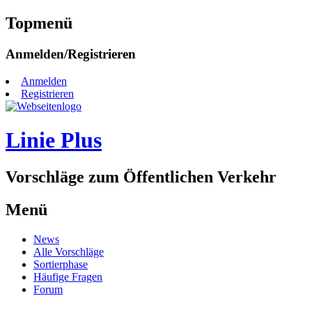
Topmenü
Zum
Anmelden/Registrieren
Inhalt
springen
Anmelden
Registrieren
Linie Plus
Vorschläge zum Öffentlichen Verkehr
Menü
Zum
News
Inhalt
Alle Vorschläge
springen
Sortierphase
Häufige Fragen
Forum