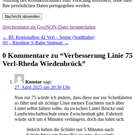
Nutzung des Kontaktformulars zum Vorschlag informiert, ohne dass
Ihre persönlichen Daten preisgegeben werden.
Nachricht absenden
Streckendaten als GeoJSON-Datei herunterladen
Beitragsnavigation
←
BI: Regionalbus 42 Verl – Senne (Stadtbahn)
S0 – Ringlinie S-Bahn Stuttgart
→
0 Kommentare zu “
Verbesserung Linie 75
Verl-Rheda Wiedenbrück
”
Konstar
sagt:
27. April 2025 um 20:36 Uhr
Nun zur 75 würde ich ändern, dass diese nur zur Schulfahrten
so fährt und als richtige Linie meines Erachtens nach über
Lintel selbst fahren sollte, da zwischen Lintel Brücke und
Landwirtschaftsschule einen Zwischenhalt gibt. Fahrtzeit
würde sich um 4 Minuten verlängern, doch das lohnt sich.
Jedoch haben die Schüler nur 5 Minuten nach
Schulschluss um beim Bus zu sein, das würde