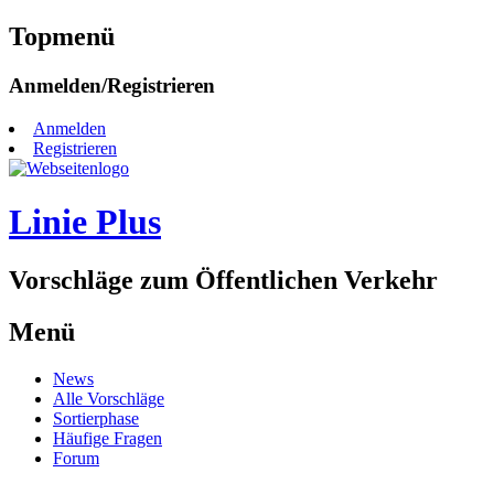
Topmenü
Zum
Anmelden/Registrieren
Inhalt
springen
Anmelden
Registrieren
Linie Plus
Vorschläge zum Öffentlichen Verkehr
Menü
Zum
News
Inhalt
Alle Vorschläge
springen
Sortierphase
Häufige Fragen
Forum