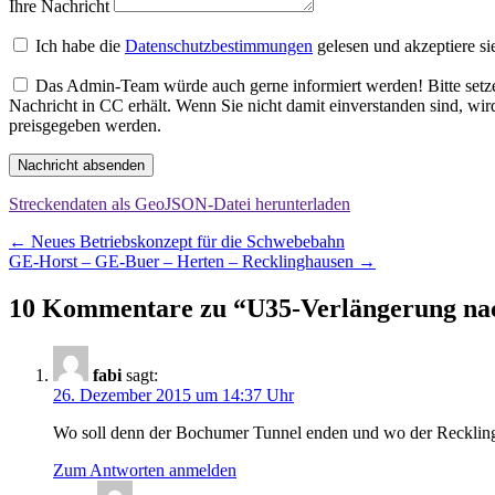
Ihre Nachricht
Ich habe die
Datenschutzbestimmungen
gelesen und akzeptiere si
Das Admin-Team würde auch gerne informiert werden! Bitte setzen
Nachricht in CC erhält. Wenn Sie nicht damit einverstanden sind, wi
preisgegeben werden.
Nachricht absenden
Streckendaten als GeoJSON-Datei herunterladen
Beitragsnavigation
←
Neues Betriebskonzept für die Schwebebahn
GE-Horst – GE-Buer – Herten – Recklinghausen
→
10 Kommentare zu “
U35-Verlängerung na
fabi
sagt:
26. Dezember 2015 um 14:37 Uhr
Wo soll denn der Bochumer Tunnel enden und wo der Reckling
Zum Antworten anmelden