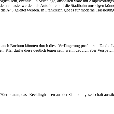
öglich sein, eventuell in Seitenlage, ansonsten wäre mit Ampelvorrang
dem entlastet werden, da Autofahrer auf die Stadtbahn umsteigen könn
e A43 geleitet werden. In Frankreich gibt es für moderne Trassierunge
d auch Bochum könnten durch diese Verlängerung profitieren. Da die Li
tzen. Klar dürfte diese deutlich teurer sein, wenn dadurch aber Vers
1970ern daran, dass Recklinghausen aus der Stadtbahngesellschaft aussti