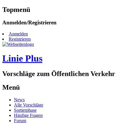
Topmenü
Zum
Anmelden/Registrieren
Inhalt
springen
Anmelden
Registrieren
Linie Plus
Vorschläge zum Öffentlichen Verkehr
Menü
Zum
News
Inhalt
Alle Vorschläge
springen
Sortierphase
Häufige Fragen
Forum