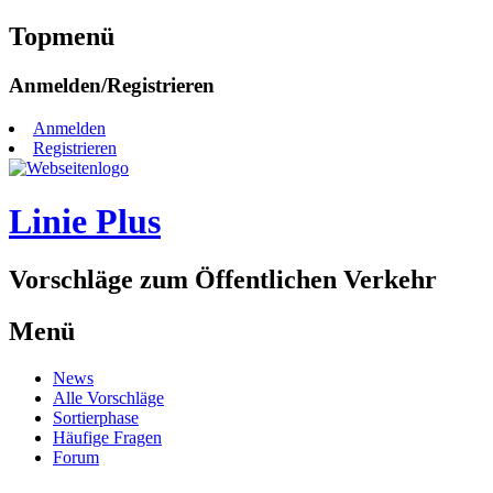
Topmenü
Zum
Anmelden/Registrieren
Inhalt
springen
Anmelden
Registrieren
Linie Plus
Vorschläge zum Öffentlichen Verkehr
Menü
Zum
News
Inhalt
Alle Vorschläge
springen
Sortierphase
Häufige Fragen
Forum