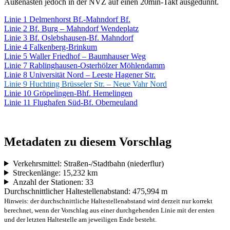
Außenästen jedoch in der NVZ auf einen 20min-Takt ausgedünnt.
Linie 1 Delmenhorst Bf.-Mahndorf Bf.
Linie 2 Bf. Burg – Mahndorf Wendeplatz
Linie 3 Bf. Oslebshausen-Bf. Mahndorf
Linie 4 Falkenberg-Brinkum
Linie 5 Waller Friedhof – Baumhauser Weg
Linie 7 Rablinghausen-Osterhölzer Möhlendamm
Linie 8 Universität Nord – Leeste Hagener Str.
Linie 9 Huchting Brüsseler Str. – Neue Vahr Nord
Linie 10 Gröpelingen-Bhf. Hemelingen
Linie 11 Flughafen Süd-Bf. Oberneuland
Metadaten zu diesem Vorschlag
Verkehrsmittel: Straßen-/Stadtbahn (niederflur)
Streckenlänge: 15,232 km
Anzahl der Stationen: 33
Durchschnittlicher Haltestellenabstand: 475,994 m
Hinweis: der durchschnittliche Haltestellenabstand wird derzeit nur korrekt
berechnet, wenn der Vorschlag aus einer durchgehenden Linie mit der ersten
und der letzten Haltestelle am jeweiligen Ende besteht.