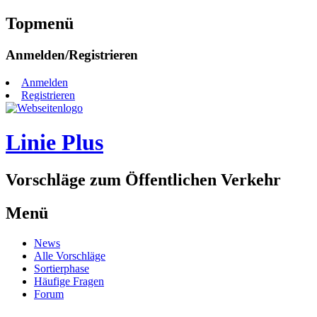
Topmenü
Zum
Anmelden/Registrieren
Inhalt
springen
Anmelden
Registrieren
Linie Plus
Vorschläge zum Öffentlichen Verkehr
Menü
Zum
News
Inhalt
Alle Vorschläge
springen
Sortierphase
Häufige Fragen
Forum