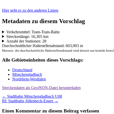
Hier geht es zu den anderen Linien
Metadaten zu diesem Vorschlag
Verkehrsmittel: Tram-Train-Bahn
Streckenlänge: 16,305 km
Anzahl der Stationen: 28
Durchschnittlicher Haltestellenabstand: 603,903 m
Hinweis: der durchschnittliche Haltestellenabstand wird derzeit nur korrekt berec
Alle Gebietseinheiten dieses Vorschlags:
Deutschland
Mönchengladbach
Nordrhein-Westfalen
Streckendaten als GeoJSON-Datei herunterladen
Beitragsnavigation
←
Stadtbahn Mönchengladbach U08
BI: Stadtbahn Jöllenbeck-Enger
→
Einen Kommentar zu diesem Beitrag verfassen