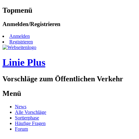
Topmenü
Zum
Anmelden/Registrieren
Inhalt
springen
Anmelden
Registrieren
Linie Plus
Vorschläge zum Öffentlichen Verkehr
Menü
Zum
News
Inhalt
Alle Vorschläge
springen
Sortierphase
Häufige Fragen
Forum