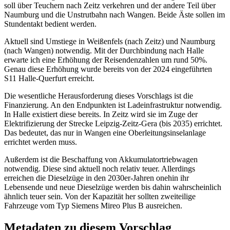
soll über Teuchern nach Zeitz verkehren und der andere Teil über
Naumburg und die Unstrutbahn nach Wangen. Beide Äste sollen im
Stundentakt bedient werden.
Aktuell sind Umstiege in Weißenfels (nach Zeitz) und Naumburg
(nach Wangen) notwendig. Mit der Durchbindung nach Halle
erwarte ich eine Erhöhung der Reisendenzahlen um rund 50%.
Genau diese Erhöhung wurde bereits von der 2024 eingeführten
S11 Halle-Querfurt erreicht.
Die wesentliche Herausforderung dieses Vorschlags ist die
Finanzierung. An den Endpunkten ist Ladeinfrastruktur notwendig.
In Halle existiert diese bereits. In Zeitz wird sie im Zuge der
Elektrifizierung der Strecke Leipzig-Zeitz-Gera (bis 2035) errichtet.
Das bedeutet, das nur in Wangen eine Oberleitungsinselanlage
errichtet werden muss.
Außerdem ist die Beschaffung von Akkumulatortriebwagen
notwendig. Diese sind aktuell noch relativ teuer. Allerdings
erreichen die Dieselzüge in den 2030er-Jahren onehin ihr
Lebensende und neue Dieselzüge werden bis dahin wahrscheinlich
ähnlich teuer sein. Von der Kapazität her sollten zweiteilige
Fahrzeuge vom Typ Siemens Mireo Plus B ausreichen.
Metadaten zu diesem Vorschlag