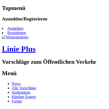
Topmenü
Zum
Anmelden/Registrieren
Inhalt
springen
Anmelden
Registrieren
Linie Plus
Vorschläge zum Öffentlichen Verkehr
Menü
Zum
News
Inhalt
Alle Vorschläge
springen
Sortierphase
Häufige Fragen
Forum