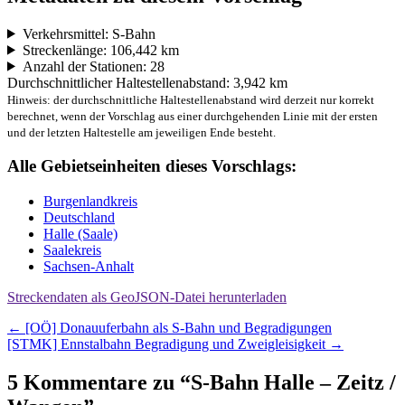
Verkehrsmittel: S-Bahn
Streckenlänge: 106,442 km
Anzahl der Stationen: 28
Durchschnittlicher Haltestellenabstand: 3,942 km
Hinweis: der durchschnittliche Haltestellenabstand wird derzeit nur korrekt
berechnet, wenn der Vorschlag aus einer durchgehenden Linie mit der ersten
und der letzten Haltestelle am jeweiligen Ende besteht.
Alle Gebietseinheiten dieses Vorschlags:
Burgenlandkreis
Deutschland
Halle (Saale)
Saalekreis
Sachsen-Anhalt
Streckendaten als GeoJSON-Datei herunterladen
Beitragsnavigation
←
[OÖ] Donauuferbahn als S-Bahn und Begradigungen
[STMK] Ennstalbahn Begradigung und Zweigleisigkeit
→
5 Kommentare zu “
S-Bahn Halle – Zeitz /