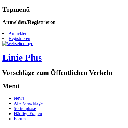
Topmenü
Zum
Anmelden/Registrieren
Inhalt
springen
Anmelden
Registrieren
Linie Plus
Vorschläge zum Öffentlichen Verkehr
Menü
Zum
News
Inhalt
Alle Vorschläge
springen
Sortierphase
Häufige Fragen
Forum