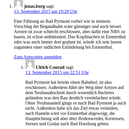
jonas.borg
sagt:
13. September 2015 um 19:28 Uhr
Eine Führung an Bad Pyrmont vorbei wie in meinem
Vorschlag der Begatalbahn wäre günstiger und auch besser.
Aerzen ist zwar schlecht erschlossen, aber dafür eine NBS zu
bauen, ist schon ambitioniert. Das Kopfmachen in Emmerthal
oder was auch immer dort geplant ist, würde ich sein lassen
zugunsten einer südlichen Einfädelung bei Emmerthal.
Zum Antworten anmelden
Ulrich Conrad
sagt:
13. September 2015 um 22:51 Uhr
Bad Pyrmont hat bereits einen Bahnhof, ist also
erschlossen. Außerdem führt der Weg über Aerzen auf
dem Neubauabschnitt durch wesentlich flacheres
geländem was den Bau deutlich vereinfachen würde.
Ohne Neubauanteil ginge es nach Bad Pyrmont ja auch
nicht. Außerdem habe ich das Ziel etwas verändert,
nach Hameln wird vor Emmerthal abgeweigt, die
Hauptrichtung soll aber über Bodenwerder, Kreiensen,
Seesen und Goslar nach Bad Harzburg gehen.