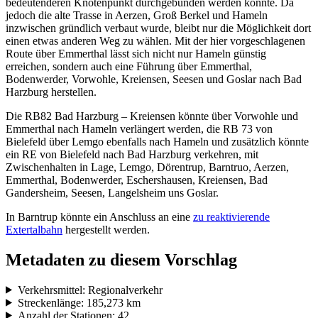
bedeutenderen Knotenpunkt durchgebunden werden könnte. Da
jedoch die alte Trasse in Aerzen, Groß Berkel und Hameln
inzwischen gründlich verbaut wurde, bleibt nur die Möglichkeit dort
einen etwas anderen Weg zu wählen. Mit der hier vorgeschlagenen
Route über Emmerthal lässt sich nicht nur Hameln günstig
erreichen, sondern auch eine Führung über Emmerthal,
Bodenwerder, Vorwohle, Kreiensen, Seesen und Goslar nach Bad
Harzburg herstellen.
Die RB82 Bad Harzburg – Kreiensen könnte über Vorwohle und
Emmerthal nach Hameln verlängert werden, die RB 73 von
Bielefeld über Lemgo ebenfalls nach Hameln und zusätzlich könnte
ein RE von Bielefeld nach Bad Harzburg verkehren, mit
Zwischenhalten in Lage, Lemgo, Dörentrup, Barntruo, Aerzen,
Emmerthal, Bodenwerder, Eschershausen, Kreiensen, Bad
Gandersheim, Seesen, Langelsheim uns Goslar.
In Barntrup könnte ein Anschluss an eine
zu reaktivierende
Extertalbahn
hergestellt werden.
Metadaten zu diesem Vorschlag
Verkehrsmittel: Regionalverkehr
Streckenlänge: 185,273 km
Anzahl der Stationen: 42