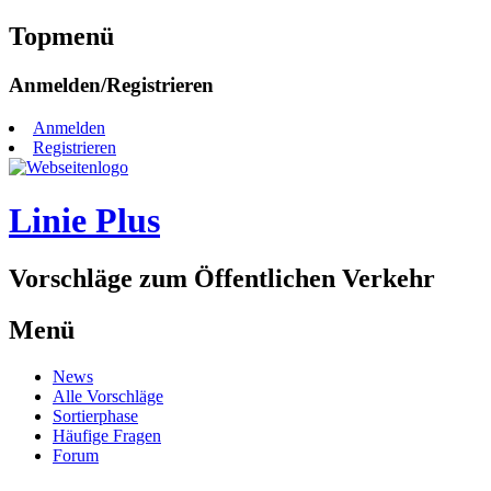
Topmenü
Zum
Anmelden/Registrieren
Inhalt
springen
Anmelden
Registrieren
Linie Plus
Vorschläge zum Öffentlichen Verkehr
Menü
Zum
News
Inhalt
Alle Vorschläge
springen
Sortierphase
Häufige Fragen
Forum