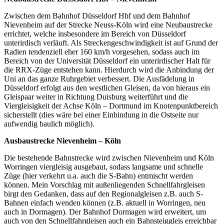
Zwischen dem Bahnhof Düsseldorf Hbf und dem Bahnhof
Nievenheim auf der Strecke Neuss-Köln wird eine Neubaustrecke
errichtet, welche insbesondere im Bereich von Düsseldorf
unterirdisch verläuft. Als Streckengeschwindigkeit ist auf Grund der
Radien tendenziell eher 160 km/h vorgesehen, sodass auch im
Bereich von der Universität Düsseldorf ein unterirdischer Halt für
die RRX-Züge entstehen kann. Hierdurch wird die Anbindung der
Uni an das ganze Ruhrgebiet verbessert. Die Ausfädelung in
Düsseldorf erfolgt aus den westlichen Gleisen, da von hieraus ein
Gleispaar weiter in Richtung Duisburg weiterführt und die
Viergleisigkeit der Achse Köln – Dortmund im Knotenpunktbereich
sicherstellt (dies wäre bei einer Einbindung in die Ostseite nur
aufwendig baulich möglich).
Ausbaustrecke Nievenheim – Köln
Die bestehende Bahnstrecke wird zwischen Nievenheim und Köln
Worringen viergleisig ausgebaut, sodass langsame und schnelle
Züge (hier verkehrt u.a. auch die S-Bahn) entmischt werden
können. Mein Vorschlag mit außenliegenden Schnellfahrgleisen
birgt den Gedanken, dass auf den Regionalgleisen z.B. auch S-
Bahnen einfach wenden können (z.B. aktuell in Worringen, neu
auch in Dormagen). Der Bahnhof Dormagen wird erweitert, um
auch von den Schnellfahrgleisen auch ein Bahnsteiggleis erreichbar