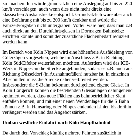
zu machen. Ich würde grundsätzlich eine Auslegung auf bis zu 250
km/h vorschlagen, auch wenn dies nicht mehr direkt eine
klassischen Ausbaustrecke entspricht. Grundsätzlich wäre aber auch
eine Befahrung mit bis zu 200 km/h denkbar und würde die
Fahrzeitvorgaben nicht untergraben. Vorteil wäre hier, dass man z.B.
auch direkt an den Durchfahrtsgleisen in Dormagen Bahnsteige
errichten könnte und somit der zusätzliche Flächenbedarf reduziert
werden kann.
Im Bereich von Köln Nippes wird eine höhenfreie Ausfädelung von
Güterzügen vorgesehen, welche im Anschluss z.B. in Richtung
Köln Süd/Eifeltor weiterfahren möchten. Außerdem wird das ICE-
Werk in Nippes an die Strecke angebunden, sodass es z.B. auch aus
Richtung Düsseldorf (in Ausnahmefällen) nutzbar ist. In einzelnen
Abschnitten muss die Strecke daher verbreitert werden.
Insbesondere die S-Bahn bekommt durchgehend eigene Gleise. In
Köln-Longerich können die bestehenden Gleisanlagen dahingehend
optimiert werden, dass neue Flächen aus bahnbetrieblicher Sicht
entfallen können, und mit einer neuen Wendenlage für die S-Bahn
können z.B. in Hansaring oder Nippes endenden Linien bis dorthin
verlängert werden und das Angebot stärken.
Umbau westliche Einfahrt nach Köln Hauptbahnhof
Da durch den Vorschlag künftig mehrere Fahrten zusätzlich in