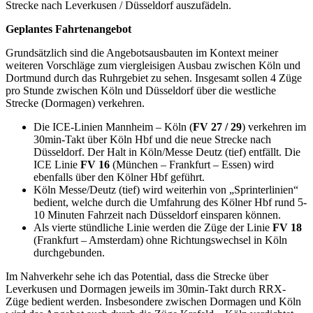
Strecke nach Leverkusen / Düsseldorf auszufädeln.
Geplantes Fahrtenangebot
Grundsätzlich sind die Angebotsausbauten im Kontext meiner
weiteren Vorschläge zum viergleisigen Ausbau zwischen Köln und
Dortmund durch das Ruhrgebiet zu sehen. Insgesamt sollen 4 Züge
pro Stunde zwischen Köln und Düsseldorf über die westliche
Strecke (Dormagen) verkehren.
Die ICE-Linien Mannheim – Köln (
FV 27 / 29
) verkehren im
30min-Takt über Köln Hbf und die neue Strecke nach
Düsseldorf. Der Halt in Köln/Messe Deutz (tief) entfällt. Die
ICE Linie
FV 16
(München – Frankfurt – Essen) wird
ebenfalls über den Kölner Hbf geführt.
Köln Messe/Deutz (tief) wird weiterhin von „Sprinterlinien“
bedient, welche durch die Umfahrung des Kölner Hbf rund 5-
10 Minuten Fahrzeit nach Düsseldorf einsparen können.
Als vierte stündliche Linie werden die Züge der Linie
FV 18
(Frankfurt – Amsterdam) ohne Richtungswechsel in Köln
durchgebunden.
Im Nahverkehr sehe ich das Potential, dass die Strecke über
Leverkusen und Dormagen jeweils im 30min-Takt durch RRX-
Züge bedient werden. Insbesondere zwischen Dormagen und Köln