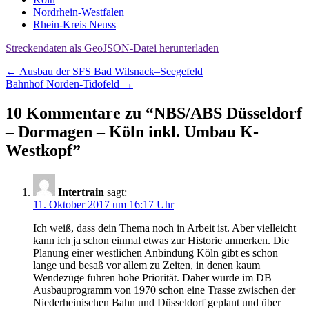
Nordrhein-Westfalen
Rhein-Kreis Neuss
Streckendaten als GeoJSON-Datei herunterladen
Beitragsnavigation
←
Ausbau der SFS Bad Wilsnack–Seegefeld
Bahnhof Norden-Tidofeld
→
10 Kommentare zu “
NBS/ABS Düsseldorf
– Dormagen – Köln inkl. Umbau K-
Westkopf
”
Intertrain
sagt:
11. Oktober 2017 um 16:17 Uhr
Ich weiß, dass dein Thema noch in Arbeit ist. Aber vielleicht
kann ich ja schon einmal etwas zur Historie anmerken. Die
Planung einer westlichen Anbindung Köln gibt es schon
lange und besaß vor allem zu Zeiten, in denen kaum
Wendezüge fuhren hohe Priorität. Daher wurde im DB
Ausbauprogramm von 1970 schon eine Trasse zwischen der
Niederheinischen Bahn und Düsseldorf geplant und über