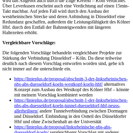
wird das Angebot auch durch die Züge Krefeld – Köln verdichtet.
Über Leverkusen erscheint auch eine Verdichtung auf einen 15min-
Takt machbar. Auf jeden Fall wird durch den Ausbau der
westrheinischen Strecke und deren Anbindung in Düsseldorf eine
Redundanz geschaffen, außerdem die Leistungsfähigkeit des Kölner
Hbf. durch den Entfall der Bahnsteigwenden mit längeren
Haltezeiten erhöht.
Vergleichbare Vorschläge:
Die folgenden Vorschläge behandeln vergleichbare Projekte zur
Stärkung der Verbindung Düsseldorf – Köln. Da diese teilweise
deutlich nach diesem Vorschlag entworfen worden sind, gehe ich
nicht immer auf die unterschiede ein.
https://linieplus.de/proposal/abschnitt-3-der-linksrheinischen-
nbs-abs-duesseldorf-koeln-westkopf-koeln-hbf/
alternatives
Konzept zum Ausbau des Westkopf des Kölner Hbf – könnte
mit meinem Vorschlag kombiniert werden
https://linieplus.de/proposal/abschnitt-1-der-linksrheinischen-
nbs-abs-duesseldorf-koeln-tunnel-duesseldorf-hbf-neuss-
allerheiligen/
andere Tunnelverbindung zwischen Dormagen
und Düsseldorf. Einbindung in den Ostteil des Düsseldorfer
Hbf und ohne Zwischenhalt an der Universität
https://linieplus.de/proposal/linksrheinische-nbs-abs-
duesseldorf-koeln/
vergleichbarer Vorschlag mit anderer