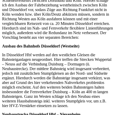
Schienenverkehrs zwischen Dortmund und Köln. Hierbei schlage
ich den Ausbau der Fahrbeziehung westrheinisch zwischen Köln
und Düsseldorf vor, sodass Züge aus Richtung Frankfurt nicht in
Köln wenden bzw. über Köln/Deutz abkürzen müssen, sondern in
Richtung Westen aus Köln ausfahren können und mit einer
vergleichbaren Reisezeit von ca. 20 Minuten Düsseldorf erreichen.
Hierdurch sind im Nah- und Fernverkehr flexiblere Linienführungen
möglich, außerdem wird die Redundanz im Netz verbessert. Der
Vorschlag besteht aus vier separaten Bereichen:
Ausbau des Bahnhofs Düsseldorf (Westseite)
In Düsseldorf Hbf werden auf den westlichen Gleisen die
Bahnsteiganlagen neugeordnet. Hier treffen die Strecken Wuppertal
– Neuss auf die Verbindung Duisburg – Dormagen (ü.
Neubaustrecke). Der mittlere Bahnsteig wird insgesamt verbreitert,
jedoch mit zusätzlichen Stumpfgleisen an der Nord- und Südseite
ergänzt. Hierdurch werden die Bahnsteige insgesamt verkürzt, was
aber auf Grund des hier verkehrenden Nahverkehrs problemlos
möglich erscheint. Auf den weiteren beiden Bahnsteigen halten
insbesondere die Fernverkehre Duisburg – Köln an 400 m langen
Bahnsteigen. Ganz im Westen schlage ich den Neubau eines
weiteren Hausbahnsteigs inkl. weiteres Stumpfgleis vor, um z.B.
hier HVZ-Verstärker einsetzen zu lassen.
Neubaustrecke Düsseldorf Hbf – Nievenheim