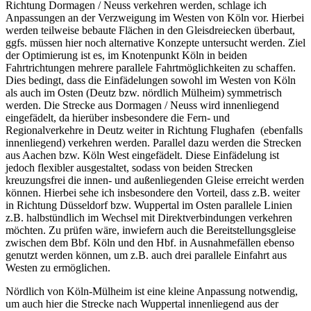
Richtung Dormagen / Neuss verkehren werden, schlage ich
Anpassungen an der Verzweigung im Westen von Köln vor. Hierbei
werden teilweise bebaute Flächen in den Gleisdreiecken überbaut,
ggfs. müssen hier noch alternative Konzepte untersucht werden. Ziel
der Optimierung ist es, im Knotenpunkt Köln in beiden
Fahrtrichtungen mehrere parallele Fahrtmöglichkeiten zu schaffen.
Dies bedingt, dass die Einfädelungen sowohl im Westen von Köln
als auch im Osten (Deutz bzw. nördlich Mülheim) symmetrisch
werden. Die Strecke aus Dormagen / Neuss wird innenliegend
eingefädelt, da hierüber insbesondere die Fern- und
Regionalverkehre in Deutz weiter in Richtung Flughafen (ebenfalls
innenliegend) verkehren werden. Parallel dazu werden die Strecken
aus Aachen bzw. Köln West eingefädelt. Diese Einfädelung ist
jedoch flexibler ausgestaltet, sodass von beiden Strecken
kreuzungsfrei die innen- und außenliegenden Gleise erreicht werden
können. Hierbei sehe ich insbesondere den Vorteil, dass z.B. weiter
in Richtung Düsseldorf bzw. Wuppertal im Osten parallele Linien
z.B. halbstündlich im Wechsel mit Direktverbindungen verkehren
möchten. Zu prüfen wäre, inwiefern auch die Bereitstellungsgleise
zwischen dem Bbf. Köln und den Hbf. in Ausnahmefällen ebenso
genutzt werden können, um z.B. auch drei parallele Einfahrt aus
Westen zu ermöglichen.
Nördlich von Köln-Mülheim ist eine kleine Anpassung notwendig,
um auch hier die Strecke nach Wuppertal innenliegend aus der