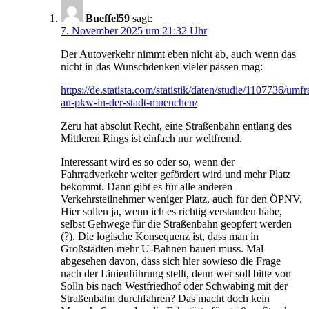
Bueffel59
sagt:
7. November 2025 um 21:32 Uhr
Der Autoverkehr nimmt eben nicht ab, auch wenn das
nicht in das Wunschdenken vieler passen mag:
https://de.statista.com/statistik/daten/studie/1107736/umf
an-pkw-in-der-stadt-muenchen/
Zeru hat absolut Recht, eine Straßenbahn entlang des
Mittleren Rings ist einfach nur weltfremd.
Interessant wird es so oder so, wenn der
Fahrradverkehr weiter gefördert wird und mehr Platz
bekommt. Dann gibt es für alle anderen
Verkehrsteilnehmer weniger Platz, auch für den ÖPNV.
Hier sollen ja, wenn ich es richtig verstanden habe,
selbst Gehwege für die Straßenbahn geopfert werden
(?). Die logische Konsequenz ist, dass man in
Großstädten mehr U-Bahnen bauen muss. Mal
abgesehen davon, dass sich hier sowieso die Frage
nach der Linienführung stellt, denn wer soll bitte von
Solln bis nach Westfriedhof oder Schwabing mit der
Straßenbahn durchfahren? Das macht doch kein