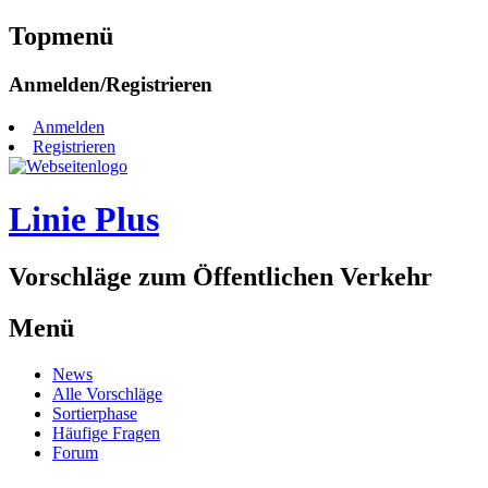
Topmenü
Zum
Anmelden/Registrieren
Inhalt
springen
Anmelden
Registrieren
Linie Plus
Vorschläge zum Öffentlichen Verkehr
Menü
Zum
News
Inhalt
Alle Vorschläge
springen
Sortierphase
Häufige Fragen
Forum