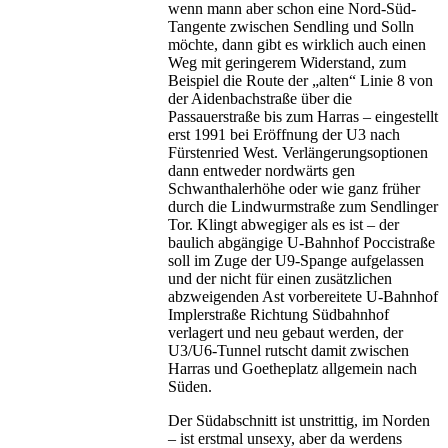
wenn mann aber schon eine Nord-Süd-
Tangente zwischen Sendling und Solln
möchte, dann gibt es wirklich auch einen
Weg mit geringerem Widerstand, zum
Beispiel die Route der „alten“ Linie 8 von
der Aidenbachstraße über die
Passauerstraße bis zum Harras – eingestellt
erst 1991 bei Eröffnung der U3 nach
Fürstenried West. Verlängerungsoptionen
dann entweder nordwärts gen
Schwanthalerhöhe oder wie ganz früher
durch die Lindwurmstraße zum Sendlinger
Tor. Klingt abwegiger als es ist – der
baulich abgängige U-Bahnhof Poccistraße
soll im Zuge der U9-Spange aufgelassen
und der nicht für einen zusätzlichen
abzweigenden Ast vorbereitete U-Bahnhof
Implerstraße Richtung Südbahnhof
verlagert und neu gebaut werden, der
U3/U6-Tunnel rutscht damit zwischen
Harras und Goetheplatz allgemein nach
Süden.
Der Südabschnitt ist unstrittig, im Norden
– ist erstmal unsexy, aber da werdens