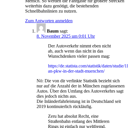
Mensch. So werden die Fahrgäste für größere Strecken
weiterhin dazu genötigt, die bestehenden
Schnellbahnlinien zu nutzen.
Zum Antworten anmelden
Baum
sagt:
8. November 2025 um 0:01 Uhr
Der Autoverkehr nimmt eben nicht
ab, auch wenn das nicht in das
Wunschdenken vieler passen mag:
https://de.statista.com/statistik/daten/studi
an-pkw-in-der-stadt-muenchen/
Nö: Die von dir verlinkte Statistik bezieht sich
nur auf die Anzahl der in München zugelassenen
Autos. Über den Umfang des Autoverkehrs sagt
dies jedoch nichts aus.
Die Inländerfahrleistung ist in Deutschland seit
2019 kontinuierlich rückläufig.
Zeru hat absolut Recht, eine
Straßenbahn entlang des Mittleren
Rings ist einfach nur weltfremd.