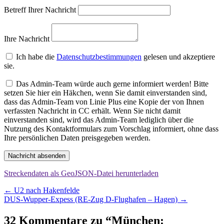
Betreff Ihrer Nachricht
Ihre Nachricht
Ich habe die
Datenschutzbestimmungen
gelesen und akzeptiere
sie.
Das Admin-Team würde auch gerne informiert werden! Bitte
setzen Sie hier ein Häkchen, wenn Sie damit einverstanden sind,
dass das Admin-Team von Linie Plus eine Kopie der von Ihnen
verfassten Nachricht in CC erhält. Wenn Sie nicht damit
einverstanden sind, wird das Admin-Team lediglich über die
Nutzung des Kontaktformulars zum Vorschlag informiert, ohne dass
Ihre persönlichen Daten preisgegeben werden.
Nachricht absenden
Streckendaten als GeoJSON-Datei herunterladen
Beitragsnavigation
←
U2 nach Hakenfelde
DUS-Wupper-Expess (RE-Zug D-Flughafen – Hagen)
→
32 Kommentare zu “
München: