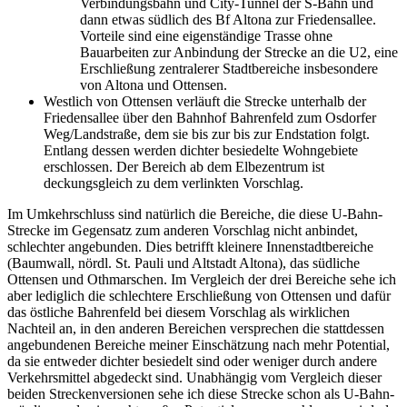
Verbindungsbahn und City-Tunnel der S-Bahn und
dann etwas südlich des Bf Altona zur Friedensallee.
Vorteile sind eine eigenständige Trasse ohne
Bauarbeiten zur Anbindung der Strecke an die U2, eine
Erschließung zentralerer Stadtbereiche insbesondere
von Altona und Ottensen.
Westlich von Ottensen verläuft die Strecke unterhalb der
Friedensallee über den Bahnhof Bahrenfeld zum Osdorfer
Weg/Landstraße, dem sie bis zur bis zur Endstation folgt.
Entlang dessen werden dichter besiedelte Wohngebiete
erschlossen. Der Bereich ab dem Elbezentrum ist
deckungsgleich zu dem verlinkten Vorschlag.
Im Umkehrschluss sind natürlich die Bereiche, die diese U-Bahn-
Strecke im Gegensatz zum anderen Vorschlag nicht anbindet,
schlechter angebunden. Dies betrifft kleinere Innenstadtbereiche
(Baumwall, nördl. St. Pauli und Altstadt Altona), das südliche
Ottensen und Othmarschen. Im Vergleich der drei Bereiche sehe ich
aber lediglich die schlechtere Erschließung von Ottensen und dafür
das östliche Bahrenfeld bei diesem Vorschlag als wirklichen
Nachteil an, in den anderen Bereichen versprechen die stattdessen
angebundenen Bereiche meiner Einschätzung nach mehr Potential,
da sie entweder dichter besiedelt sind oder weniger durch andere
Verkehrsmittel abgedeckt sind. Unabhängig vom Vergleich dieser
beiden Streckenversionen sehe ich diese Strecke schon als U-Bahn-