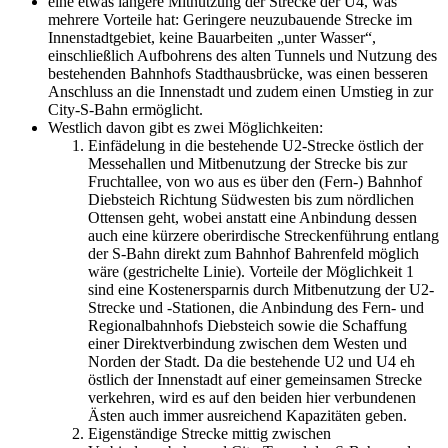
eine etwas längere Mitnutzung der Strecke der U4, was
mehrere Vorteile hat: Geringere neuzubauende Strecke im
Innenstadtgebiet, keine Bauarbeiten „unter Wasser“,
einschließlich Aufbohrens des alten Tunnels und Nutzung des
bestehenden Bahnhofs Stadthausbrücke, was einen besseren
Anschluss an die Innenstadt und zudem einen Umstieg in zur
City-S-Bahn ermöglicht.
Westlich davon gibt es zwei Möglichkeiten:
Einfädelung in die bestehende U2-Strecke östlich der
Messehallen und Mitbenutzung der Strecke bis zur
Fruchtallee, von wo aus es über den (Fern-) Bahnhof
Diebsteich Richtung Südwesten bis zum nördlichen
Ottensen geht, wobei anstatt eine Anbindung dessen
auch eine kürzere oberirdische Streckenführung entlang
der S-Bahn direkt zum Bahnhof Bahrenfeld möglich
wäre (gestrichelte Linie). Vorteile der Möglichkeit 1
sind eine Kostenersparnis durch Mitbenutzung der U2-
Strecke und -Stationen, die Anbindung des Fern- und
Regionalbahnhofs Diebsteich sowie die Schaffung
einer Direktverbindung zwischen dem Westen und
Norden der Stadt. Da die bestehende U2 und U4 eh
östlich der Innenstadt auf einer gemeinsamen Strecke
verkehren, wird es auf den beiden hier verbundenen
Ästen auch immer ausreichend Kapazitäten geben.
Eigenständige Strecke mittig zwischen