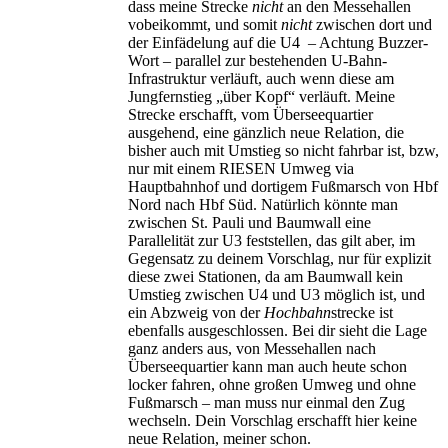
dass meine Strecke
nicht
an den Messehallen
vobeikommt, und somit
nicht
zwischen dort und
der Einfädelung auf die U4 – Achtung Buzzer-
Wort – parallel zur bestehenden U-Bahn-
Infrastruktur verläuft, auch wenn diese am
Jungfernstieg „über Kopf“ verläuft. Meine
Strecke erschafft, vom Überseequartier
ausgehend, eine gänzlich neue Relation, die
bisher auch mit Umstieg so nicht fahrbar ist, bzw,
nur mit einem RIESEN Umweg via
Hauptbahnhof und dortigem Fußmarsch von Hbf
Nord nach Hbf Süd. Natürlich könnte man
zwischen St. Pauli und Baumwall eine
Parallelität zur U3 feststellen, das gilt aber, im
Gegensatz zu deinem Vorschlag, nur für explizit
diese zwei Stationen, da am Baumwall kein
Umstieg zwischen U4 und U3 möglich ist, und
ein Abzweig von der
Hochbahn
strecke ist
ebenfalls ausgeschlossen. Bei dir sieht die Lage
ganz anders aus, von Messehallen nach
Überseequartier kann man auch heute schon
locker fahren, ohne großen Umweg und ohne
Fußmarsch – man muss nur einmal den Zug
wechseln. Dein Vorschlag erschafft hier keine
neue Relation, meiner schon.