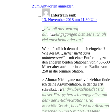
Zum Antworten anmelden
Intertrain
sagt:
13. November 2018 um 11:30 Uhr
also all das, worauf
„
du
eingegangen bist, sehe ich als
nicht
viel entscheidender an.“
Worauf soll ich denn da noch eingehen?
Wie gesagt,
„sicher nicht ganz
uninteressant“ –
mit einer Entfernung zu
den anderen beiden Stationen von 450-500
Meter aber auch nur in einem Radius von
250 m die primäre Station.
> Altona: Nicht ganz nachvollziehbar finde
ich deine Argumentation, in der du erst
ei dir überschneidet sich
schreibst:
„B
dieser Einzugsbereich maßgeblich mit
dem der S-Bahn-Station“
und
anschließend:
„
bei dir ist der Abstand
zwischen U und S mit >150 Meter