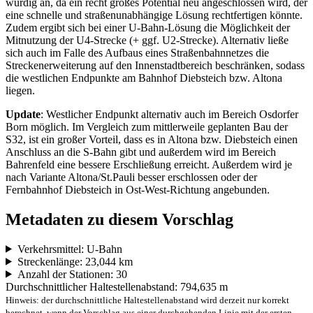
würdig an, da ein recht großes Potential neu angeschlossen wird, der
eine schnelle und straßenunabhängige Lösung rechtfertigen könnte.
Zudem ergibt sich bei einer U-Bahn-Lösung die Möglichkeit der
Mitnutzung der U4-Strecke (+ ggf. U2-Strecke). Alternativ ließe
sich auch im Falle des Aufbaus eines Straßenbahnnetzes die
Streckenerweiterung auf den Innenstadtbereich beschränken, sodass
die westlichen Endpunkte am Bahnhof Diebsteich bzw. Altona
liegen.
Update
: Westlicher Endpunkt alternativ auch im Bereich Osdorfer
Born möglich. Im Vergleich zum mittlerweile geplanten Bau der
S32, ist ein großer Vorteil, dass es in Altona bzw. Diebsteich einen
Anschluss an die S-Bahn gibt und außerdem wird im Bereich
Bahrenfeld eine bessere Erschließung erreicht. Außerdem wird je
nach Variante Altona/St.Pauli besser erschlossen oder der
Fernbahnhof Diebsteich in Ost-West-Richtung angebunden.
Metadaten zu diesem Vorschlag
Verkehrsmittel: U-Bahn
Streckenlänge: 23,044 km
Anzahl der Stationen: 30
Durchschnittlicher Haltestellenabstand: 794,635 m
Hinweis: der durchschnittliche Haltestellenabstand wird derzeit nur korrekt
berechnet, wenn der Vorschlag aus einer durchgehenden Linie mit der ersten