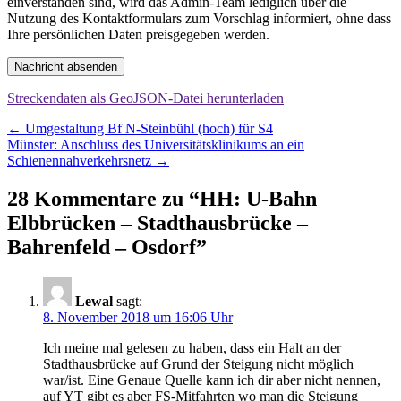
einverstanden sind, wird das Admin-Team lediglich über die
Nutzung des Kontaktformulars zum Vorschlag informiert, ohne dass
Ihre persönlichen Daten preisgegeben werden.
Nachricht absenden
Streckendaten als GeoJSON-Datei herunterladen
Beitragsnavigation
←
Umgestaltung Bf N-Steinbühl (hoch) für S4
Münster: Anschluss des Universitätsklinikums an ein
Schienennahverkehrsnetz
→
28 Kommentare zu “
HH: U-Bahn
Elbbrücken – Stadthausbrücke –
Bahrenfeld – Osdorf
”
Lewal
sagt:
8. November 2018 um 16:06 Uhr
Ich meine mal gelesen zu haben, dass ein Halt an der
Stadthausbrücke auf Grund der Steigung nicht möglich
war/ist. Eine Genaue Quelle kann ich dir aber nicht nennen,
auf YT gibt es aber FS-Mitfahrten wo man die Steigung