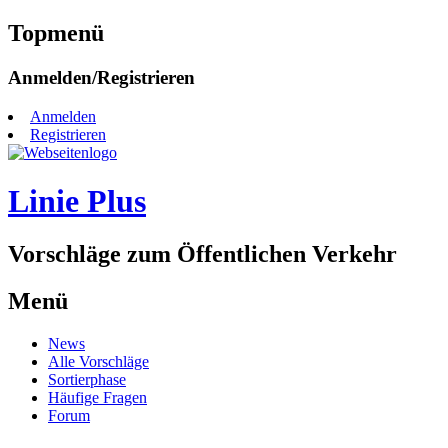
Topmenü
Zum
Anmelden/Registrieren
Inhalt
springen
Anmelden
Registrieren
Linie Plus
Vorschläge zum Öffentlichen Verkehr
Menü
Zum
News
Inhalt
Alle Vorschläge
springen
Sortierphase
Häufige Fragen
Forum