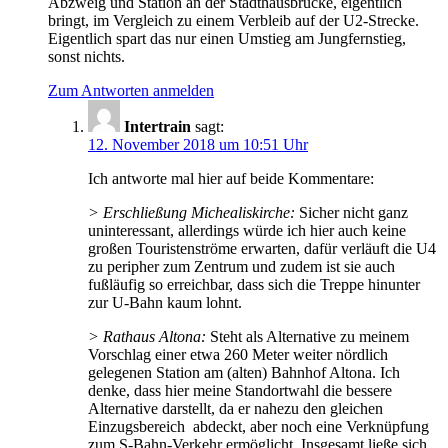
Abzweig und Station an der Stadthausbrücke, eigentlich
bringt, im Vergleich zu einem Verbleib auf der U2-Strecke.
Eigentlich spart das nur einen Umstieg am Jungfernstieg,
sonst nichts.
Zum Antworten anmelden
Intertrain
sagt:
12. November 2018 um 10:51 Uhr
Ich antworte mal hier auf beide Kommentare:
> Erschließung Michealiskirche:
Sicher nicht ganz
uninteressant, allerdings würde ich hier auch keine
großen Touristenströme erwarten, dafür verläuft die U4
zu peripher zum Zentrum und zudem ist sie auch
fußläufig so erreichbar, dass sich die Treppe hinunter
zur U-Bahn kaum lohnt.
> Rathaus Altona:
Steht als Alternative zu meinem
Vorschlag einer etwa 260 Meter weiter nördlich
gelegenen Station am (alten) Bahnhof Altona. Ich
denke, dass hier meine Standortwahl die bessere
Alternative darstellt, da er nahezu den gleichen
Einzugsbereich abdeckt, aber noch eine Verknüpfung
zum S-Bahn-Verkehr ermöglicht. Insgesamt ließe sich