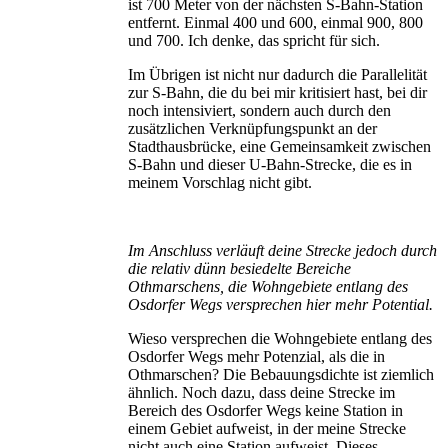
ist 700 Meter von der nächsten S-Bahn-Station
entfernt. Einmal 400 und 600, einmal 900, 800
und 700. Ich denke, das spricht für sich.
Im Übrigen ist nicht nur dadurch die Parallelität
zur S-Bahn, die du bei mir kritisiert hast, bei dir
noch intensiviert, sondern auch durch den
zusätzlichen Verknüpfungspunkt an der
Stadthausbrücke, eine Gemeinsamkeit zwischen
S-Bahn und dieser U-Bahn-Strecke, die es in
meinem Vorschlag nicht gibt.
Im Anschluss verläuft deine Strecke jedoch durch
die relativ dünn besiedelte Bereiche
Othmarschens, die Wohngebiete entlang des
Osdorfer Wegs versprechen hier mehr Potential.
Wieso versprechen die Wohngebiete entlang des
Osdorfer Wegs mehr Potenzial, als die in
Othmarschen? Die Bebauungsdichte ist ziemlich
ähnlich. Noch dazu, dass deine Strecke im
Bereich des Osdorfer Wegs keine Station in
einem Gebiet aufweist, in der meine Strecke
nicht auch eine Station aufweist. Dieses