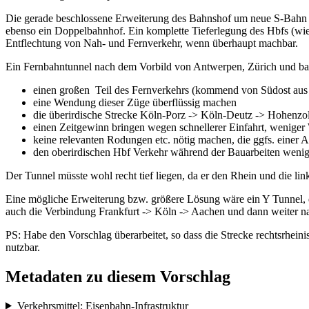
Die gerade beschlossene Erweiterung des Bahnshof um neue S-Bahn G
ebenso ein Doppelbahnhof. Ein komplette Tieferlegung des Hbfs (wie
Entflechtung von Nah- und Fernverkehr, wenn überhaupt machbar.
Ein Fernbahntunnel nach dem Vorbild von Antwerpen, Zürich und ba
einen großen Teil des Fernverkehrs (kommend von Südost aus 
eine Wendung dieser Züge überflüssig machen
die überirdische Strecke Köln-Porz -> Köln-Deutz -> Hohenzol
einen Zeitgewinn bringen wegen schnellerer Einfahrt, wenige
keine relevanten Rodungen etc. nötig machen, die ggfs. einer
den oberirdischen Hbf Verkehr während der Bauarbeiten wenige
Der Tunnel müsste wohl recht tief liegen, da er den Rhein und die li
Eine mögliche Erweiterung bzw. größere Lösung wäre ein Y Tunnel, d
auch die Verbindung Frankfurt -> Köln -> Aachen und dann weiter n
PS: Habe den Vorschlag überarbeitet, so dass die Strecke rechtsrhein
nutzbar.
Metadaten zu diesem Vorschlag
Verkehrsmittel: Eisenbahn-Infrastruktur