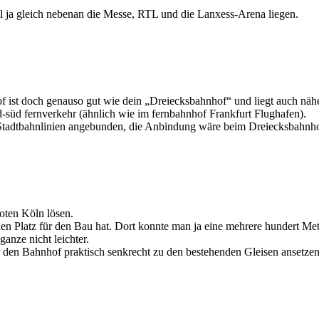
 ja gleich nebenan die Messe, RTL und die Lanxess-Arena liegen.
of ist doch genauso gut wie dein „Dreiecksbahnhof“ und liegt auch nä
d-süd fernverkehr (ähnlich wie im fernbahnhof Frankfurt Flughafen).
4 Stadtbahnlinien angebunden, die Anbindung wäre beim Dreiecksbahnho
oten Köln lösen.
nen Platz für den Bau hat. Dort konnte man ja eine mehrere hundert M
anze nicht leichter.
den Bahnhof praktisch senkrecht zu den bestehenden Gleisen ansetzen