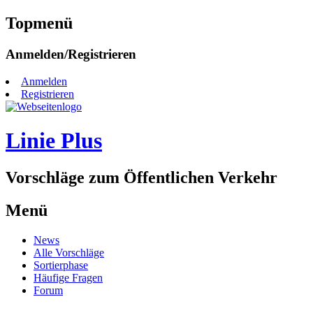
Topmenü
Zum
Anmelden/Registrieren
Inhalt
springen
Anmelden
Registrieren
Linie Plus
Vorschläge zum Öffentlichen Verkehr
Menü
Zum
News
Inhalt
Alle Vorschläge
springen
Sortierphase
Häufige Fragen
Forum