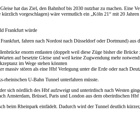
leise hat das Ziel, den Bahnhof bis 2030 nutzbar zu machen. Eine Ve
 kürzlich vorgeschlagen) wäre vermutlich ein „Köln 21“ mit 20 Jahre
ld Frankfurt würde
Frankfurt, fahren nach Nordost nach Düsseldorf oder Dortmund) aus d
lenbrücke enorm entlasten (doppelt weil diese Züge bisher die Brück
r Warten auf besetzte Gleise und weil keine Zugwendung mehr notwend
 Akzeptanz im Wege stehen könnten
r massiv stören als eine Hbf Verlegung unter die Erde oder nach Deut
nks-rheinischen U-Bahn Tunnel unterfahren müsste.
er sich nördlich des Hbf aufzweigt und unterirdisch nach Westen ginge
ach Amsterdam, Brüssel, Paris und London aus dem oberirdischen Hbf 
isch beim Rheinpark einfädelt. Dadurch wird der Tunnel deutlich kürzer