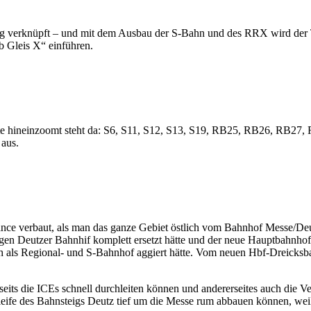
g verknüpft – und mit dem Ausbau der S-Bahn und des RRX wird der T
 Gleis X“ einführen.
te hineinzoomt steht da: S6, S11, S12, S13, S19, RB25, RB26, RB27
 aus.
hance verbaut, als man das ganze Gebiet östlich vom Bahnhof Messe/De
gen Deutzer Bahnhif komplett ersetzt hätte und der neue Hauptbahnho
ch als Regional- und S-Bahnhof aggiert hätte. Vom neuen Hbf-Dreicksb
its die ICEs schnell durchleiten können und andererseites auch die V
eife des Bahnsteigs Deutz tief um die Messe rum abbauen können, weil