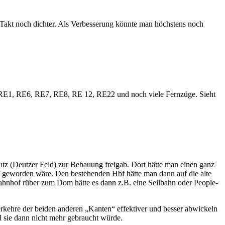
akt noch dichter. Als Verbesserung könnte man höchstens noch
, RE1, RE6, RE7, RE8, RE 12, RE22 und noch viele Fernzüge. Sieht
utz (Deutzer Feld) zur Bebauung freigab. Dort hätte man einen ganz
f geworden wäre. Den bestehenden Hbf hätte man dann auf die alte
ahnhof rüber zum Dom hätte es dann z.B. eine Seilbahn oder People-
erkehre der beiden anderen „Kanten“ effektiver und besser abwickeln
 sie dann nicht mehr gebraucht würde.