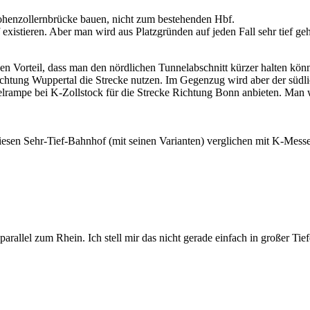
ohenzollernbrücke bauen, nicht zum bestehenden Hbf.
existieren. Aber man wird aus Platzgründen auf jeden Fall sehr tief g
Vorteil, dass man den nördlichen Tunnelabschnitt kürzer halten könnte
ung Wuppertal die Strecke nutzen. Im Gegenzug wird aber der südlich
elrampe bei K-Zollstock für die Strecke Richtung Bonn anbieten. Man 
iesen Sehr-Tief-Bahnhof (mit seinen Varianten) verglichen mit K-Mes
parallel zum Rhein. Ich stell mir das nicht gerade einfach in großer T