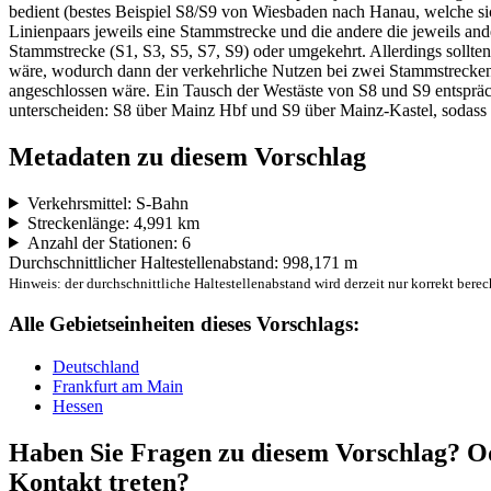
bedient (bestes Beispiel S8/S9 von Wiesbaden nach Hanau, welche si
Linienpaars jeweils eine Stammstrecke und die andere die jeweils and
Stammstrecke (S1, S3, S5, S7, S9) oder umgekehrt. Allerdings sollte
wäre, wodurch dann der verkehrliche Nutzen bei zwei Stammstrecke
angeschlossen wäre. Ein Tausch der Westäste von S8 und S9 entsprä
unterscheiden: S8 über Mainz Hbf und S9 über Mainz-Kastel, sodass h
Metadaten zu diesem Vorschlag
Verkehrsmittel: S-Bahn
Streckenlänge: 4,991 km
Anzahl der Stationen: 6
Durchschnittlicher Haltestellenabstand: 998,171 m
Hinweis: der durchschnittliche Haltestellenabstand wird derzeit nur korrekt berec
Alle Gebietseinheiten dieses Vorschlags:
Deutschland
Frankfurt am Main
Hessen
Haben Sie Fragen zu diesem Vorschlag? Od
Kontakt treten?