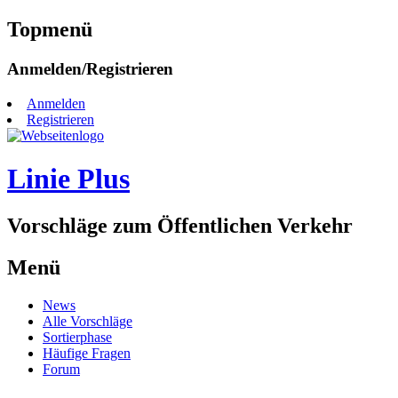
Topmenü
Zum
Anmelden/Registrieren
Inhalt
springen
Anmelden
Registrieren
Linie Plus
Vorschläge zum Öffentlichen Verkehr
Menü
Zum
News
Inhalt
Alle Vorschläge
springen
Sortierphase
Häufige Fragen
Forum