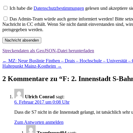
Ich habe die
Datenschutzbestimmungen
gelesen und akzeptiere si
Das Admin-Team würde auch gerne informiert werden! Bitte setzen
Nachricht in CC erhält. Wenn Sie nicht damit einverstanden sind, wi
preisgegeben werden.
Nachricht absenden
Streckendaten als GeoJSON-Datei herunterladen
Beitragsnavigation
←
MZ: Neue Buslinie Finthen – Drais – Hochschule – Universität –
Haltepunkt Mainz-Kostheim
→
2 Kommentare zu “
F: 2. Innenstadt S-Ba
Ulrich Conrad
sagt:
6. Februar 2017 um 0:08 Uhr
Dass die S7 nicht in die Innenstadt gelangt, ist tatsächlich seh
Zum Antworten anmelden
Tramfreund94
sagt: