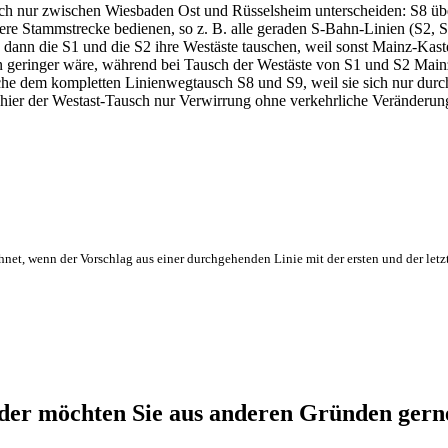
ch nur zwischen Wiesbaden Ost und Rüsselsheim unterscheiden: S8 übe
ere Stammstrecke bedienen, so z. B. alle geraden S-Bahn-Linien (S2, S
n dann die S1 und die S2 ihre Westäste tauschen, weil sonst Mainz-Kas
n geringer wäre, während bei Tausch der Westäste von S1 und S2 Mai
che dem kompletten Linienwegtausch S8 und S9, weil sie sich nur du
ier der Westast-Tausch nur Verwirrung ohne verkehrliche Veränderung s
hnet, wenn der Vorschlag aus einer durchgehenden Linie mit der ersten und der letz
er möchten Sie aus anderen Gründen gerne 