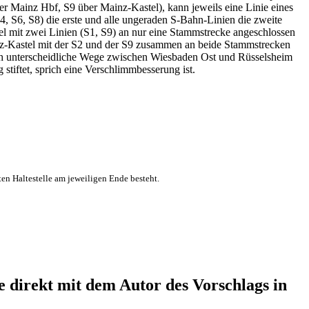
r Mainz Hbf, S9 über Mainz-Kastel), kann jeweils eine Linie eines
4, S6, S8) die erste und alle ungeraden S-Bahn-Linien die zweite
tel mit zwei Linien (S1, S9) an nur eine Stammstrecke angeschlossen
nz-Kastel mit der S2 und der S9 zusammen an beide Stammstrecken
rch unterscheidliche Wege zwischen Wiesbaden Ost und Rüsselsheim
tiftet, sprich eine Verschlimmbesserung ist.
ten Haltestelle am jeweiligen Ende besteht.
direkt mit dem Autor des Vorschlags in