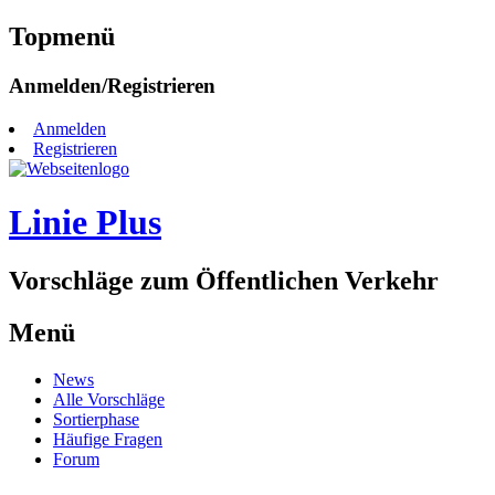
Topmenü
Zum
Anmelden/Registrieren
Inhalt
springen
Anmelden
Registrieren
Linie Plus
Vorschläge zum Öffentlichen Verkehr
Menü
Zum
News
Inhalt
Alle Vorschläge
springen
Sortierphase
Häufige Fragen
Forum