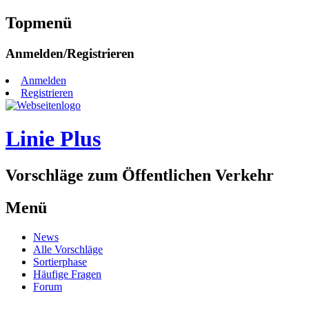
Topmenü
Zum
Anmelden/Registrieren
Inhalt
springen
Anmelden
Registrieren
Linie Plus
Vorschläge zum Öffentlichen Verkehr
Menü
Zum
News
Inhalt
Alle Vorschläge
springen
Sortierphase
Häufige Fragen
Forum