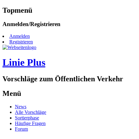
Topmenü
Zum
Anmelden/Registrieren
Inhalt
springen
Anmelden
Registrieren
Linie Plus
Vorschläge zum Öffentlichen Verkehr
Menü
Zum
News
Inhalt
Alle Vorschläge
springen
Sortierphase
Häufige Fragen
Forum