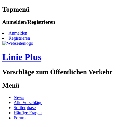
Topmenü
Zum
Anmelden/Registrieren
Inhalt
springen
Anmelden
Registrieren
Linie Plus
Vorschläge zum Öffentlichen Verkehr
Menü
Zum
News
Inhalt
Alle Vorschläge
springen
Sortierphase
Häufige Fragen
Forum