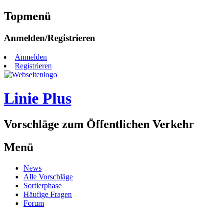
Topmenü
Zum
Anmelden/Registrieren
Inhalt
springen
Anmelden
Registrieren
Linie Plus
Vorschläge zum Öffentlichen Verkehr
Menü
Zum
News
Inhalt
Alle Vorschläge
springen
Sortierphase
Häufige Fragen
Forum