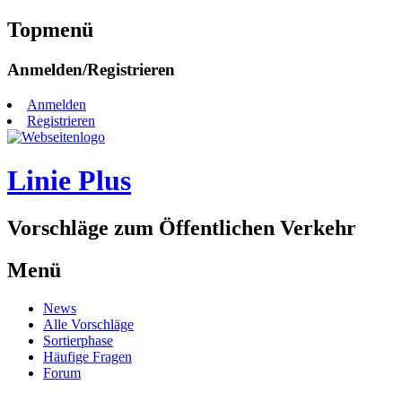
Topmenü
Zum
Anmelden/Registrieren
Inhalt
springen
Anmelden
Registrieren
Linie Plus
Vorschläge zum Öffentlichen Verkehr
Menü
Zum
News
Inhalt
Alle Vorschläge
springen
Sortierphase
Häufige Fragen
Forum