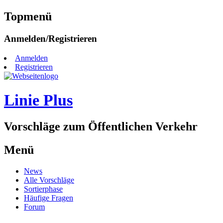
Topmenü
Zum
Anmelden/Registrieren
Inhalt
springen
Anmelden
Registrieren
Linie Plus
Vorschläge zum Öffentlichen Verkehr
Menü
Zum
News
Inhalt
Alle Vorschläge
springen
Sortierphase
Häufige Fragen
Forum