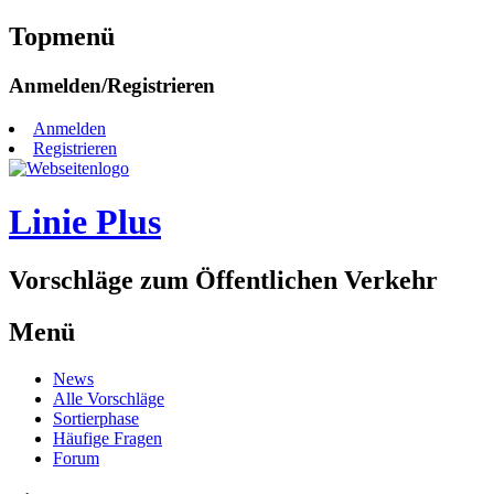
Topmenü
Zum
Anmelden/Registrieren
Inhalt
springen
Anmelden
Registrieren
Linie Plus
Vorschläge zum Öffentlichen Verkehr
Menü
Zum
News
Inhalt
Alle Vorschläge
springen
Sortierphase
Häufige Fragen
Forum