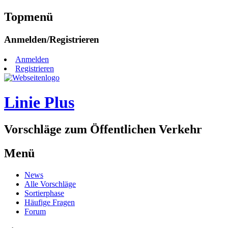
Topmenü
Zum
Anmelden/Registrieren
Inhalt
springen
Anmelden
Registrieren
Linie Plus
Vorschläge zum Öffentlichen Verkehr
Menü
Zum
News
Inhalt
Alle Vorschläge
springen
Sortierphase
Häufige Fragen
Forum