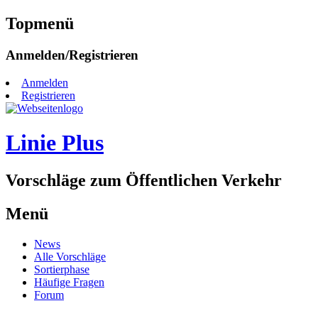
Topmenü
Zum
Anmelden/Registrieren
Inhalt
springen
Anmelden
Registrieren
Linie Plus
Vorschläge zum Öffentlichen Verkehr
Menü
Zum
News
Inhalt
Alle Vorschläge
springen
Sortierphase
Häufige Fragen
Forum