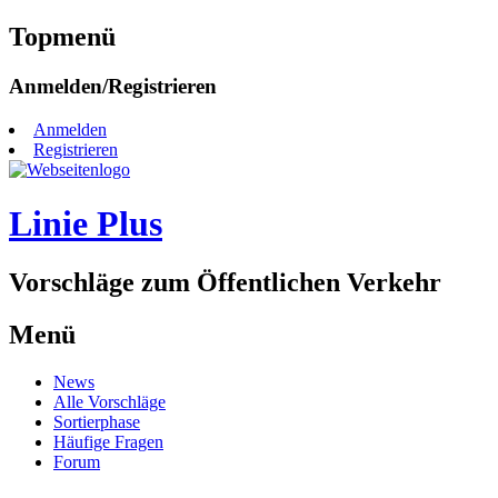
Topmenü
Zum
Anmelden/Registrieren
Inhalt
springen
Anmelden
Registrieren
Linie Plus
Vorschläge zum Öffentlichen Verkehr
Menü
Zum
News
Inhalt
Alle Vorschläge
springen
Sortierphase
Häufige Fragen
Forum